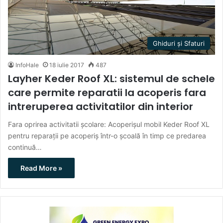
Ghiduri și Sfaturi
InfoHale
18 iulie 2017
487
Layher Keder Roof XL: sistemul de schele
care permite reparatii la acoperis fara
intreruperea activitatilor din interior
Fara oprirea activitatii școlare: Acoperișul mobil Keder Roof XL
pentru reparații pe acoperiș într-o școală în timp ce predarea
continuă…
Read More »