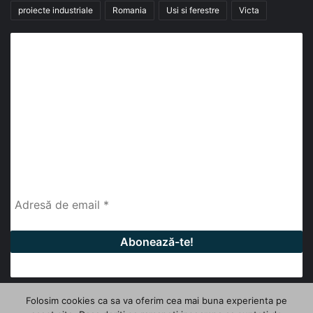
proiecte industriale
Romania
Usi si ferestre
Victa
Abonează-te la buletinul nostru de știri
abonează-te la newsletter
Fii la curent cu ultimele știri, analize și interviuri despre
piața construcțiilor industriale alături de cei peste
13.000 abonați prin newsletterul lunar de la InfoHale.
Folosim cookies ca sa va oferim cea mai buna experienta pe