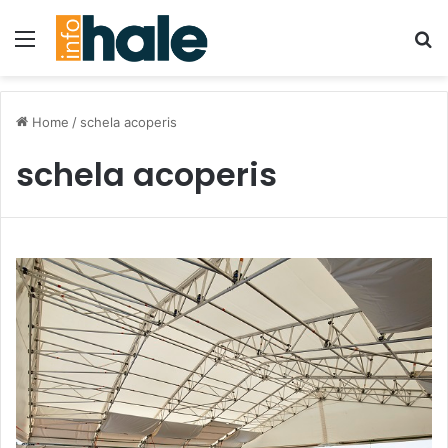
Menu
Se
Home
/
schela acoperis
schela acoperis