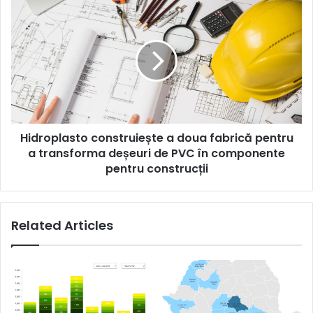
trimestru
Hidroplasto
construiește
a
doua
fabrică
pentru
a
transforma
deșeuri
Hidroplasto construiește a doua fabrică pentru
de
PVC
a transforma deșeuri de PVC în componente
în
pentru construcții
componente
pentru
construcții
Related Articles