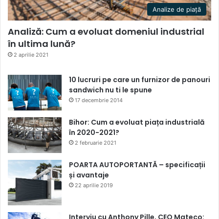
Analize de piață
Analiză: Cum a evoluat domeniul industrial
în ultima lună?
2 aprilie 2021
10 lucruri pe care un furnizor de panouri
sandwich nu ti le spune
17 decembrie 2014
Bihor: Cum a evoluat piața industrială
în 2020-2021?
2 februarie 2021
POARTA AUTOPORTANTĂ – specificații
și avantaje
22 aprilie 2019
Interviu cu Anthony Pille, CEO Mateco: