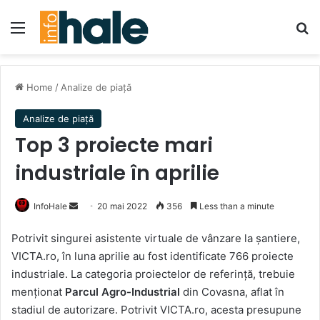
Menu
Se
Home
/
Analize de piață
Analize de piață
Top 3 proiecte mari
industriale în aprilie
Send
InfoHale
20 mai 2022
356
Less than a minute
an
Potrivit singurei asistente virtuale de vânzare la șantiere,
email
VICTA.ro, în luna aprilie au fost identificate 766 proiecte
industriale. La categoria proiectelor de referință, trebuie
menționat
Parcul Agro-Industrial
din Covasna, aflat în
stadiul de autorizare. Potrivit VICTA.ro, acesta presupune