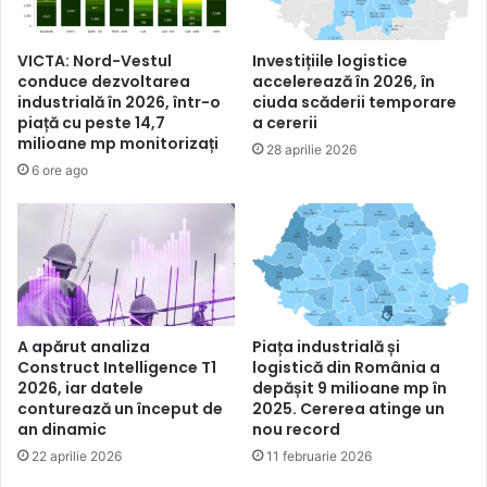
VICTA: Nord-Vestul
Investițiile logistice
conduce dezvoltarea
accelerează în 2026, în
industrială în 2026, într-o
ciuda scăderii temporare
piață cu peste 14,7
a cererii
milioane mp monitorizați
28 aprilie 2026
6 ore ago
A apărut analiza
Piața industrială și
Construct Intelligence T1
logistică din România a
2026, iar datele
depășit 9 milioane mp în
conturează un început de
2025. Cererea atinge un
an dinamic
nou record
22 aprilie 2026
11 februarie 2026