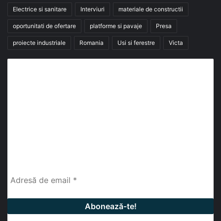
Electrice si sanitare
Interviuri
materiale de constructii
oportunitati de ofertare
platforme si pavaje
Presa
proiecte industriale
Romania
Usi si ferestre
Victa
Abonează-te la buletinul nostru de știri
abonează-te la newsletter
Fii la curent cu ultimele știri, analize și interviuri despre
piața construcțiilor industriale alături de cei peste
13.000 abonați prin newsletterul lunar de la InfoHale.