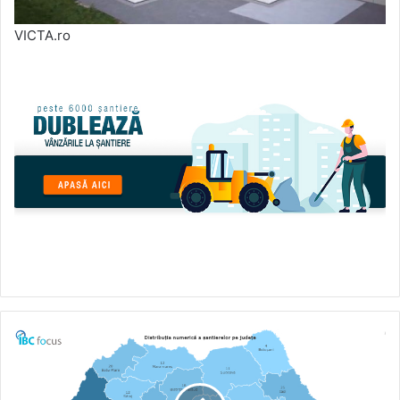
VICTA.ro
Servicii
de
antrepriză
generală