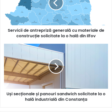
cu
materiale
de
construcție
solicitate
Servicii de antrepriză generală cu materiale de
la
o
construcție solicitate la o hală din Ilfov
hală
din
Uși
Ilfov
secționale
și
panouri
sandwich
solicitate
la
o
hală
Uși secționale și panouri sandwich solicitate la o
industrială
din
hală industrială din Constanța
Constanța