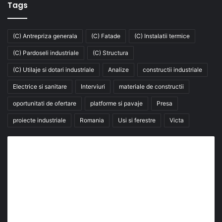
Tags
(C) Antrepriza generala
(C) Fatade
(C) Instalatii termice
(C) Pardoseli industriale
(C) Structura
(C) Utilaje si dotari industriale
Analize
constructii industriale
Electrice si sanitare
Interviuri
materiale de constructii
oportunitati de ofertare
platforme si pavaje
Presa
proiecte industriale
Romania
Usi si ferestre
Victa
Abonează-te la buletinul nostru de știri
abonează-te la newsletter
Fii la curent cu ultimele știri, analize și interviuri despre