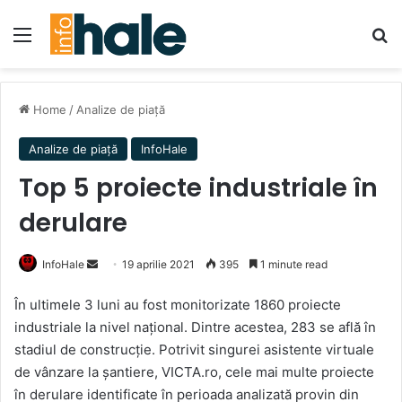
Menu
Se
Home
/
Analize de piață
Analize de piață
InfoHale
Top 5 proiecte industriale în
derulare
Send
InfoHale
19 aprilie 2021
395
1 minute read
an
În ultimele 3 luni au fost monitorizate 1860 proiecte
email
industriale la nivel național. Dintre acestea, 283 se află în
stadiul de construcție. Potrivit singurei asistente virtuale
de vânzare la șantiere, VICTA.ro, cele mai multe proiecte
în derulare identificate în perioada analizată provin din