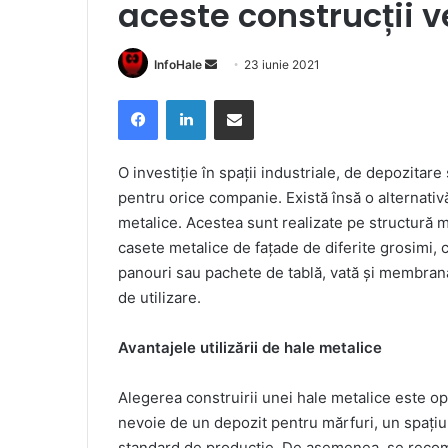
aceste construcții v
Send
InfoHale
23 iunie 2021
an
Facebook
LinkedIn
Share via Email
email
O investiție în spații industriale, de depozitare
pentru orice companie. Există însă o alternativă
metalice. Acestea sunt realizate pe structură m
casete metalice de fațade de diferite grosimi, 
panouri sau pachete de tablă, vată și membrană
de utilizare.
Avantajele utilizării de hale metalice
Alegerea construirii unei hale metalice este o
nevoie de un depozit pentru mărfuri, un spațiu 
standard de producție. De asemenea, se recoma