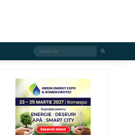
Search
for