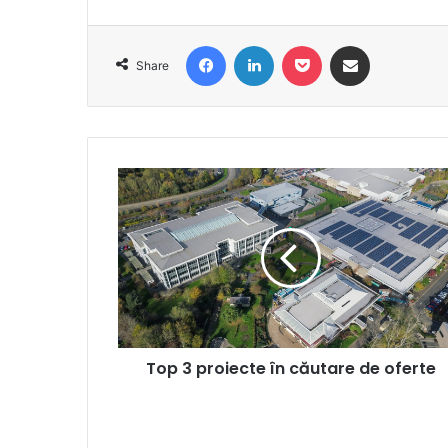
Facebook
LinkedIn
Pocket
Share via Email
Share
Top
3
proiecte
în
căutare
de
oferte
Top 3 proiecte în căutare de oferte