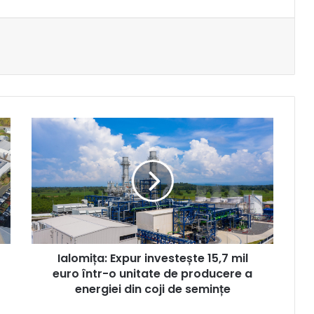
Ialomița:
Expur
investește
15,7
mil
euro
într-
o
unitate
Ialomița: Expur investește 15,7 mil
de
producere
euro într-o unitate de producere a
a
ener­giei din coji de semințe
ener­