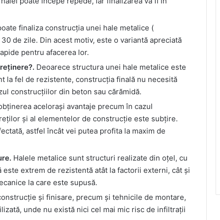
halei poate începe repede, iar finalizarea va fi în
oate finaliza construcția unei hale metalice (
n 30 de zile. Din acest motiv, este o variantă apreciată
rapide pentru afacerea lor.
reținere?.
Deoarece structura unei hale metalice este
unt la fel de rezistente, construcția finală nu necesită
zul construcțiilor din beton sau cărămidă.
obținerea acelorași avantaje precum în cazul
reților și al elementelor de construcție este subțire.
fectată, astfel încât vei putea profita la maxim de
ure.
Halele metalice sunt structuri realizate din oțel, cu
este extrem de rezistentă atât la factorii externi, cât și
mecanice la care este supusă.
construcție și finisare, precum și tehnicile de montare,
ată, unde nu există nici cel mai mic risc de infiltrații