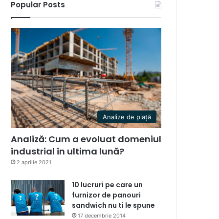
Popular Posts
Analize de piață
Analiză: Cum a evoluat domeniul
industrial în ultima lună?
2 aprilie 2021
10 lucruri pe care un
furnizor de panouri
sandwich nu ti le spune
17 decembrie 2014