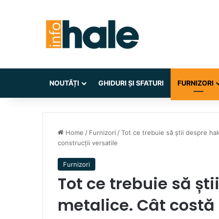
NOUTĂȚI
GHIDURI ȘI SFATURI
FURNIZORI
Home
/
Furnizori
/
Tot ce trebuie să știi despre ha
construcții versatile
Furnizori
Tot ce trebuie să ști
metalice. Cât costă 