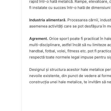
rapid într-o hală metalică. Rampe, elevatoare,
fi instalate cu succes într-o hală de dimensiuni 
Industria alimentară
. Procesarea cărnii, indus
asemenea activități care se pot desfășura în mo
Agrement.
Orice sport poate fi practicat în ha
multi-disciplinare, astfel încât să nu limiteze ac
handbal, fotbal, volei, fitness etc. pot fi pract
respectă toate normele legal impuse pentru si
Designul și structura acestor hale metalice perm
nevoile existente, din punct de vedere al formei
construcția unei hale metalice, te invităm să ne