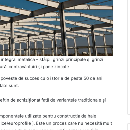
integral metalică – stâlpi, grinzi principale și grinzi
ră, contravântuiri și pane zincate
o poveste de succes cu o istorie de peste 50 de ani.
tate sunt:
ftin de achiziționat față de variantele tradiționale și
mponentele utilizate pentru construcția de hale
lice/europrofile ). Este un proces care nu necesită mult