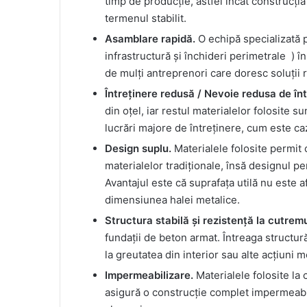
timp de producție, astfel încât construcția 
termenul stabilit.
Asamblare rapidă.
O echipă specializată p
infrastructură și închideri perimetrale ) î
de mulți antreprenori care doresc soluții 
Întreținere redusă / Nevoie redusa de înt
din oțel, iar restul materialelor folosite s
lucrări majore de întreținere, cum este ca
Design suplu.
Materialele folosite permit 
materialelor tradiționale, însă designul pe
Avantajul este că suprafața utilă nu este a
dimensiunea halei metalice.
Structura stabilă și rezistență la cutrem
fundații de beton armat. Întreaga structură 
la greutatea din interior sau alte acțiuni 
Impermeabilizare.
Materialele folosite la 
asigură o construcție complet impermeabiliz