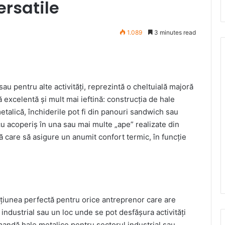
ersatile
1.089
3 minutes read
 sau pentru alte activități, reprezintă o cheltuială majoră
 excelentă și mult mai ieftină: construcția de hale
etalică, închiderile pot fi din panouri sandwich sau
cu acoperiș în una sau mai multe „ape” realizate din
 care să asigure un anumit confort termic, în funcție
pțiunea perfectă pentru orice antreprenor care are
industrial sau un loc unde se pot desfășura activități
ndă hale metalice pentru sectorul industrial sau