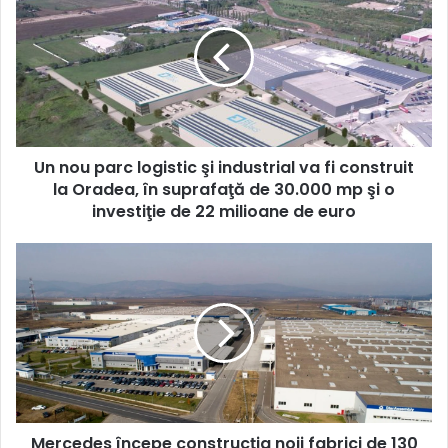
parc
logistic
şi
industrial
va
fi
construit
Un nou parc logistic şi industrial va fi construit
la
Oradea,
la Oradea, în suprafaţă de 30.000 mp şi o
în
investiţie de 22 milioane de euro
suprafaţă
de
Mercedes
30.000
începe
mp
construcția
şi
noii
o
fabrici
investiţie
de
de
130
22
de
milioane
milioane
de
Mercedes începe construcția noii fabrici de 130
de