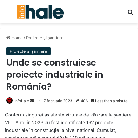
Menu
Se
Home
/
Proiecte și șantiere
Proiecte și șantiere
Unde se construiesc
proiecte industriale în
România?
Send
InfoHale
17 februarie 2023
406
Less than a minute
an
Conform singurei asistente virtuale de vânzare la șantiere,
email
VICTA.ro, în 2023 au fost identificate 192 proiecte
industriale în construcție la nivel național. Cumulat,
acestea ocupă o suprafață de 1,19 milioane mp.