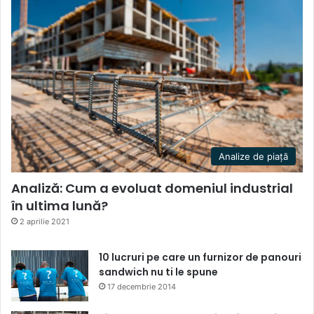
Analize de piață
Analiză: Cum a evoluat domeniul industrial
în ultima lună?
2 aprilie 2021
10 lucruri pe care un furnizor de panouri
sandwich nu ti le spune
17 decembrie 2014