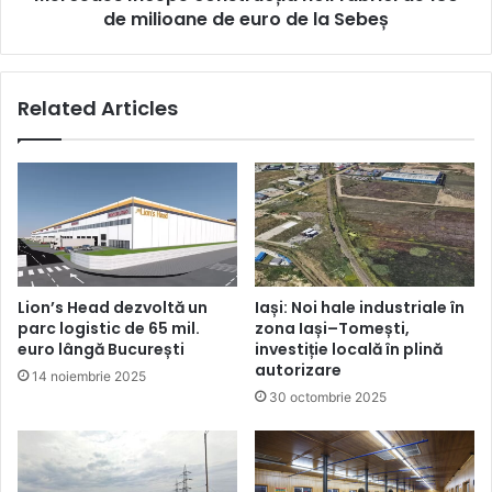
euro
euro
de milioane de euro de la Sebeș
de
la
Sebeș
Related Articles
Lion’s Head dezvoltă un
Iași: Noi hale industriale în
parc logistic de 65 mil.
zona Iași–Tomești,
euro lângă București
investiție locală în plină
autorizare
14 noiembrie 2025
30 octombrie 2025