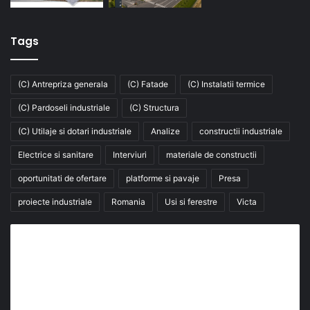
Tags
(C) Antrepriza generala
(C) Fatade
(C) Instalatii termice
(C) Pardoseli industriale
(C) Structura
(C) Utilaje si dotari industriale
Analize
constructii industriale
Electrice si sanitare
Interviuri
materiale de constructii
oportunitati de ofertare
platforme si pavaje
Presa
proiecte industriale
Romania
Usi si ferestre
Victa
Abonează-te la buletinul nostru de știri
abonează-te la newsletter