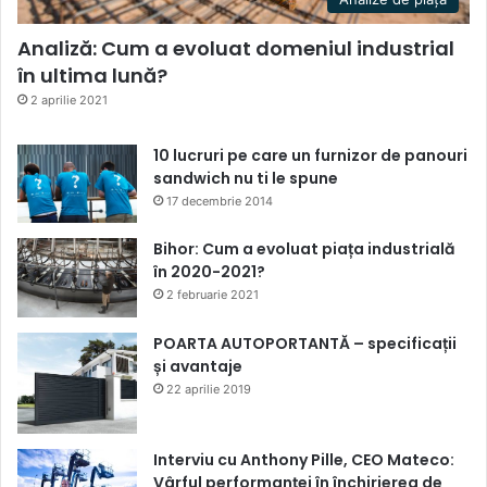
Analiză: Cum a evoluat domeniul industrial
în ultima lună?
2 aprilie 2021
10 lucruri pe care un furnizor de panouri
sandwich nu ti le spune
17 decembrie 2014
Bihor: Cum a evoluat piața industrială
în 2020-2021?
2 februarie 2021
POARTA AUTOPORTANTĂ – specificații
și avantaje
22 aprilie 2019
Interviu cu Anthony Pille, CEO Mateco:
Vârful performanței în închirierea de