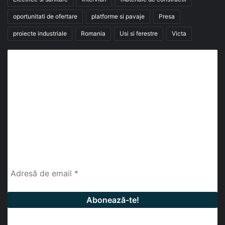
oportunitati de ofertare
platforme si pavaje
Presa
proiecte industriale
Romania
Usi si ferestre
Victa
Abonează-te la buletinul nostru de știri
abonează-te la newsletter
Fii la curent cu ultimele știri, analize și interviuri despre
piața construcțiilor industriale alături de cei peste
13.000 abonați prin newsletterul lunar de la InfoHale.