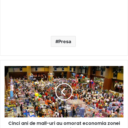
Presa
Cinci
ani
de
mall-
uri
au
omorat
economia
zonei
Cinci ani de mall-uri au omorat economia zonei
centrale