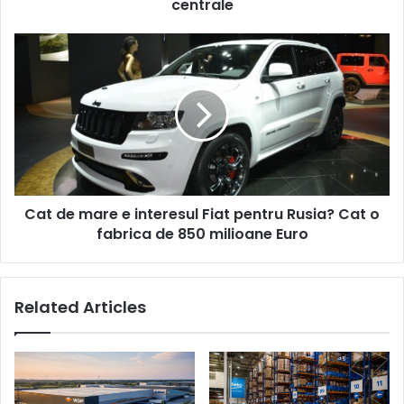
centrale
Cat
de
mare
e
interesul
Fiat
pentru
Rusia?
Cat
Cat de mare e interesul Fiat pentru Rusia? Cat o
o
fabrica
fabrica de 850 milioane Euro
de
850
milioane
Related Articles
Euro