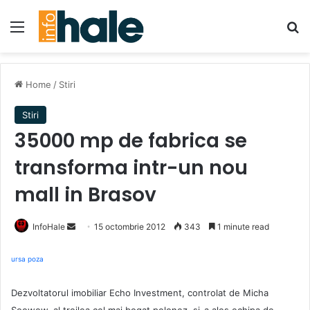
Menu
Se
Home
/
Stiri
Stiri
35000 mp de fabrica se
transforma intr-un nou
mall in Brasov
Send
InfoHale
15 octombrie 2012
343
1 minute read
an
email
ursa poza
Dezvoltatorul imobiliar Echo Investment, controlat de Micha