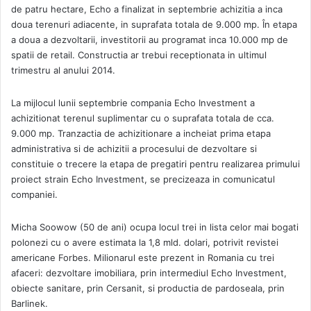
de patru hectare, Echo a finalizat in septembrie achizitia a inca
doua terenuri adiacente, in suprafata totala de 9.000 mp. În etapa
a doua a dezvoltarii, investitorii au programat inca 10.000 mp de
spatii de retail. Constructia ar trebui receptionata in ultimul
trimestru al anului 2014.
La mijlocul lunii septembrie compania Echo Investment a
achizitionat terenul suplimentar cu o suprafata totala de cca.
9.000 mp. Tranzactia de achizitionare a incheiat prima etapa
administrativa si de achizitii a procesului de dezvoltare si
constituie o trecere la etapa de pregatiri pentru realizarea primului
proiect strain Echo Investment, se precizeaza in comunicatul
companiei.
Micha Soowow (50 de ani) ocupa locul trei in lista celor mai bogati
polonezi cu o avere estimata la 1,8 mld. dolari, potrivit revistei
americane Forbes. Milionarul este prezent in Romania cu trei
afaceri: dezvoltare imobiliara, prin intermediul Echo Investment,
obiecte sanitare, prin Cersanit, si productia de pardoseala, prin
Barlinek.