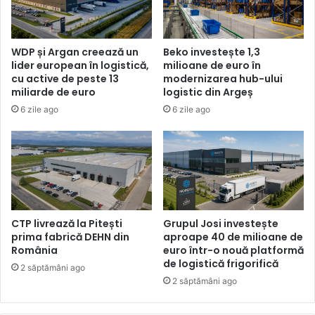
WDP și Argan creează un
Beko investește 1,3
lider european în logistică,
milioane de euro în
cu active de peste 13
modernizarea hub-ului
miliarde de euro
logistic din Argeș
6 zile ago
6 zile ago
CTP livrează la Pitești
Grupul Josi investește
prima fabrică DEHN din
aproape 40 de milioane de
România
euro într-o nouă platformă
de logistică frigorifică
2 săptămâni ago
2 săptămâni ago