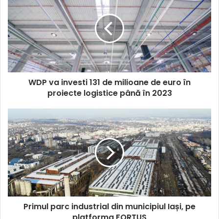
investi
131
de
milioane
de
euro
în
WDP va investi 131 de milioane de euro în
proiecte
logistice
proiecte logistice până în 2023
până
în
Primul
2023
parc
industrial
din
municipiul
Iași,
pe
platforma
FORTUS
Primul parc industrial din municipiul Iași, pe
platforma FORTUS