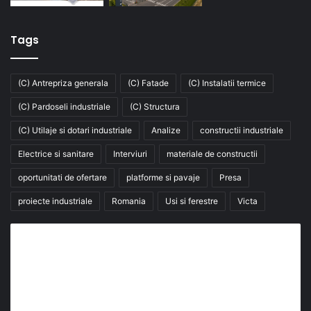
Tags
(C) Antrepriza generala
(C) Fatade
(C) Instalatii termice
(C) Pardoseli industriale
(C) Structura
(C) Utilaje si dotari industriale
Analize
constructii industriale
Electrice si sanitare
Interviuri
materiale de constructii
oportunitati de ofertare
platforme si pavaje
Presa
proiecte industriale
Romania
Usi si ferestre
Victa
Abonează-te la buletinul nostru de știri
abonează-te la newsletter