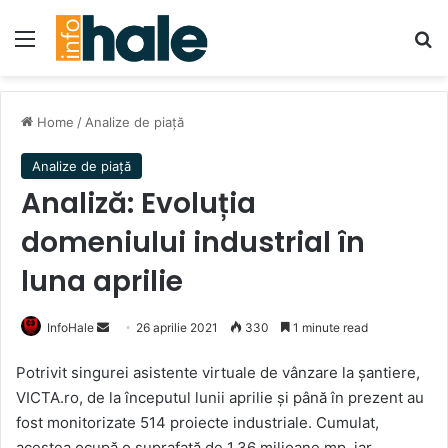
Menu
Se
Home
/
Analize de piață
Analize de piață
Analiză: Evoluția
domeniului industrial în
luna aprilie
Send
InfoHale
26 aprilie 2021
330
1 minute read
an
Potrivit singurei asistente virtuale de vânzare la șantiere,
email
VICTA.ro, de la începutul lunii aprilie și până în prezent au
fost monitorizate 514 proiecte industriale. Cumulat,
acestea ocupă o suprafață de 1,36 milioane mp, iar