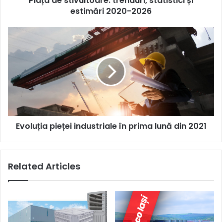
Piața de stivuitoare: trenduri, statistici și
estimări 2020-2026
Evoluția
pieței
industriale
în
prima
lună
din
2021
Evoluția pieței industriale în prima lună din 2021
Related Articles