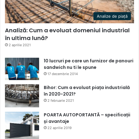
Analize de piață
Analiză: Cum a evoluat domeniul industrial
în ultima lună?
2 aprilie 2021
10 lucruri pe care un furnizor de panouri
sandwich nu ti le spune
17 decembrie 2014
Bihor: Cum a evoluat piața industrială
în 2020-2021?
2 februarie 2021
POARTA AUTOPORTANTĂ – specificații
și avantaje
22 aprilie 2019