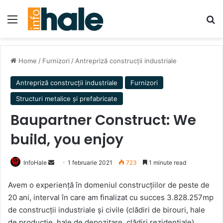
Menu
Se
Home
/
Furnizori
/
Antrepriză construcții industriale
Antrepriză construcții industriale
Furnizori
Structuri metalice și prefabricate
Baupartner Construct: We
build, you enjoy
Send
InfoHale
1 februarie 2021
723
1 minute read
an
Avem o experiență în domeniul construcțiilor de peste de
email
20 ani, interval în care am finalizat cu succes 3.828.257mp
de construcții industriale și civile (clădiri de birouri, hale
de producție, hale de depozitare, clădiri rezidențiale).