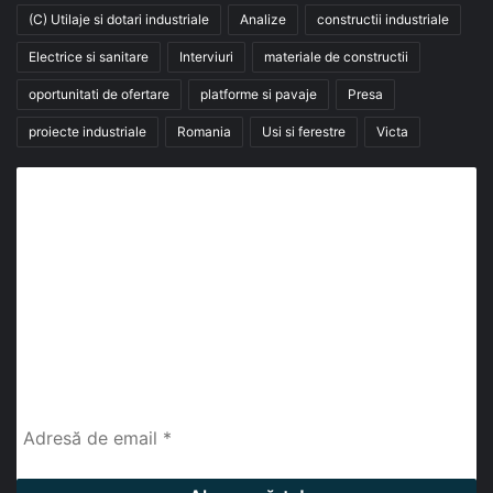
(C) Utilaje si dotari industriale
Analize
constructii industriale
Electrice si sanitare
Interviuri
materiale de constructii
oportunitati de ofertare
platforme si pavaje
Presa
proiecte industriale
Romania
Usi si ferestre
Victa
Abonează-te la buletinul nostru de știri
abonează-te la newsletter
Fii la curent cu ultimele știri, analize și interviuri despre
piața construcțiilor industriale alături de cei peste
13.000 abonați prin newsletterul lunar de la InfoHale.