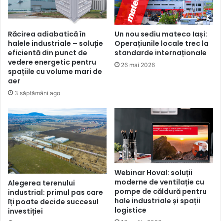
Răcirea adiabatică în
Un nou sediu mateco Iași:
halele industriale – soluție
Operațiunile locale trec la
eficientă din punct de
standarde internaționale
vedere energetic pentru
26 mai 2026
spațiile cu volume mari de
aer
3 săptămâni ago
Webinar Hoval: soluții
moderne de ventilație cu
Alegerea terenului
pompe de căldură pentru
industrial: primul pas care
hale industriale și spații
îți poate decide succesul
logistice
investiției