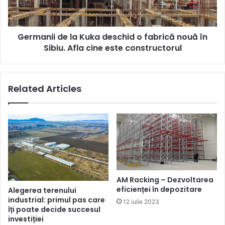
fabrică
nouă
în
Germanii de la Kuka deschid o fabrică nouă în
Sibiu.
Afla
Sibiu. Afla cine este constructorul
cine
este
constructorul
Related Articles
AM Racking – Dezvoltarea
eficienței în depozitare
Alegerea terenului
industrial: primul pas care
12 iulie 2023
îți poate decide succesul
investiției