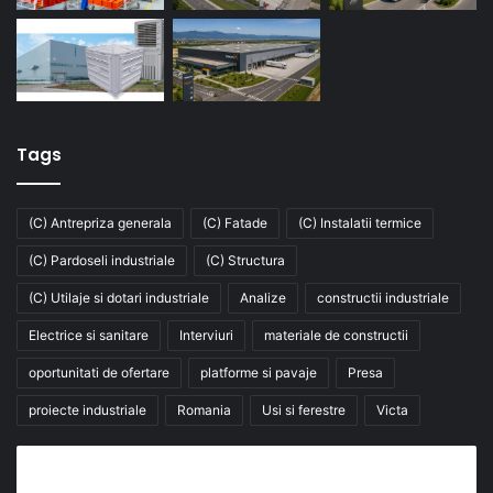
Tags
(C) Antrepriza generala
(C) Fatade
(C) Instalatii termice
(C) Pardoseli industriale
(C) Structura
(C) Utilaje si dotari industriale
Analize
constructii industriale
Electrice si sanitare
Interviuri
materiale de constructii
oportunitati de ofertare
platforme si pavaje
Presa
proiecte industriale
Romania
Usi si ferestre
Victa
Abonează-te la buletinul nostru de știri