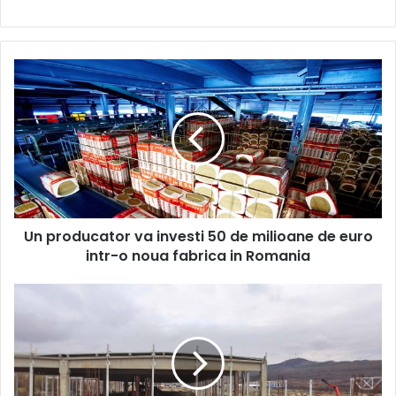
Un
producator
va
investi
50
de
milioane
de
euro
Un producator va investi 50 de milioane de euro
intr-
o
intr-o noua fabrica in Romania
noua
fabrica
Germanii
in
de
Romania
la
Kuka
deschid
o