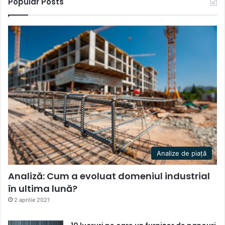
Popular Posts
Analize de piață
Analiză: Cum a evoluat domeniul industrial
în ultima lună?
2 aprilie 2021