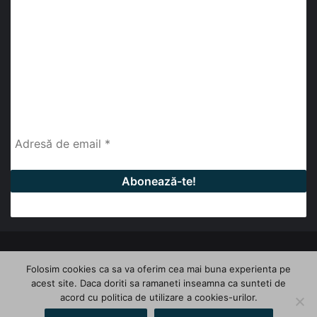
abonează-te la newsletter
Fii la curent cu ultimele știri, analize și interviuri despre
piața construcțiilor industriale alături de cei peste
13.000 abonați prin newsletterul lunar de la InfoHale.
© Copyright 2026, All Rights Reserved | InfoHale
Folosim cookies ca sa va oferim cea mai buna experienta pe
acest site. Daca doriti sa ramaneti inseamna ca sunteti de
Facebook
LinkedIn
YouTube
acord cu politica de utilizare a cookies-urilor.