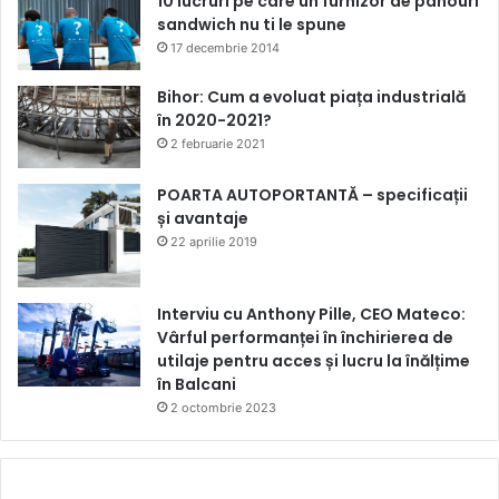
10 lucruri pe care un furnizor de panouri
sandwich nu ti le spune
17 decembrie 2014
Bihor: Cum a evoluat piața industrială
în 2020-2021?
2 februarie 2021
POARTA AUTOPORTANTĂ – specificații
și avantaje
22 aprilie 2019
Interviu cu Anthony Pille, CEO Mateco:
Vârful performanței în închirierea de
utilaje pentru acces și lucru la înălțime
în Balcani
2 octombrie 2023