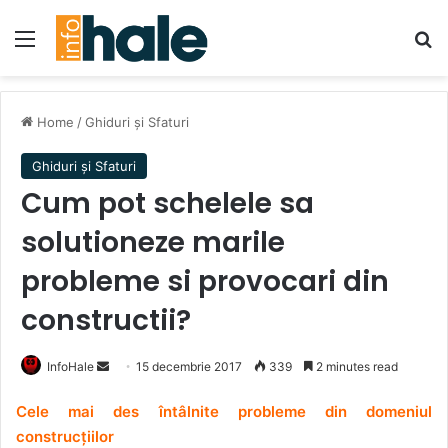
Menu
Se
Home
/
Ghiduri și Sfaturi
Ghiduri și Sfaturi
Cum pot schelele sa
solutioneze marile
probleme si provocari din
constructii?
Send
InfoHale
15 decembrie 2017
339
2 minutes read
an
Cele mai des întâlnite probleme din domeniul
email
construcțiilor