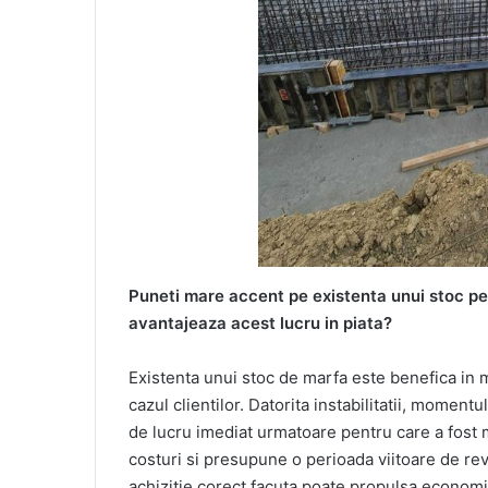
Puneti mare accent pe existenta unui stoc p
avantajeaza acest lucru in piata?
Existenta unui stoc de marfa este benefica in m
cazul clientilor. Datorita instabilitatii, moment
de lucru imediat urmatoare pentru care a fost m
costuri si presupune o perioada viitoare de re
achizitie corect facuta poate propulsa economic