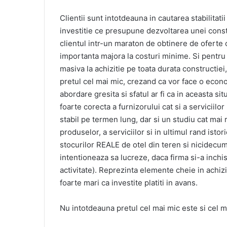
Clientii sunt intotdeauna in cautarea stabilitat
investitie ce presupune dezvoltarea unei const
clientul intr-un maraton de obtinere de oferte c
importanta majora la costuri minime. Si pentru
masiva la achizitie pe toata durata constructiei
pretul cel mai mic, crezand ca vor face o econo
abordare gresita si sfatul ar fi ca in aceasta si
foarte corecta a furnizorului cat si a serviciilor
stabil pe termen lung, dar si un studiu cat mai r
produselor, a serviciilor si in ultimul rand istori
stocurilor REALE de otel din teren si nicidecum 
intentioneaza sa lucreze, daca firma si-a inchis
activitate). Reprezinta elemente cheie in achizi
foarte mari ca investite platiti in avans.
Nu intotdeauna pretul cel mai mic este si cel m