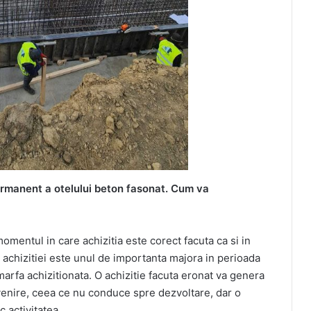
ermanent a otelului beton fasonat. Cum va
omentul in care achizitia este corect facuta ca si in
ul achizitiei este unul de importanta majora in perioada
arfa achizitionata. O achizitie facuta eronat va genera
venire, ceea ce nu conduce spre dezvoltare, dar o
 activitatea.