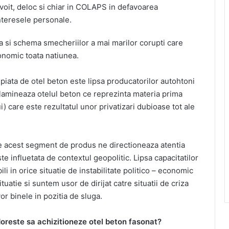
 voit, deloc si chiar in COLAPS in defavoarea
nteresele personale.
a si schema smecheriilor a mai marilor corupti care
onomic toata natiunea.
 piata de otel beton este lipsa producatorilor autohtoni
lamineaza otelul beton ce reprezinta materia prima
i) care este rezultatul unor privatizari dubioase tot ale
pe acest segment de produs ne directioneaza atentia
e influetata de contextul geopolitic. Lipsa capacitatilor
li in orice situatie de instabilitate politico – economic
tuatie si suntem usor de dirijat catre situatii de criza
or binele in pozitia de sluga.
 doreste sa achizitioneze otel beton fasonat?