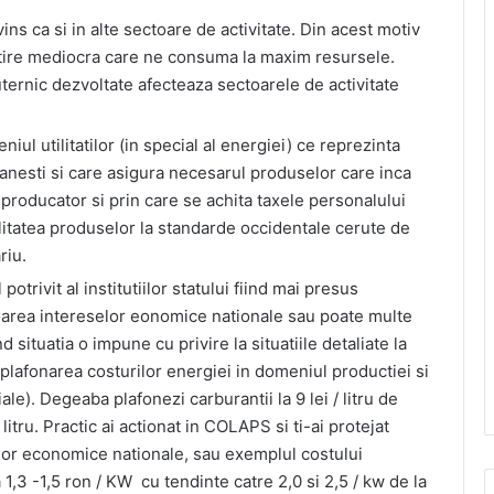
ins ca si in alte sectoare de activitate. Din acest motiv
atire mediocra care ne consuma la maxim resursele.
uternic dezvoltate afecteaza sectoarele de activitate
niul utilitatilor (in special al energiei) ce reprezinta
manesti si care asigura necesarul produselor care inca
 producator si prin care se achita taxele personalului
itatea produselor la standarde occidentale cerute de
riu.
otrivit al institutiilor statului fiind mai presus
oarea intereselor eonomice nationale sau poate multe
 situatia o impune cu privire la situatiile detaliate la
 plafonarea costurilor energiei in domeniul productiei si
iale). Degeaba plafonezi carburantii la 9 lei / litru de
/ litru. Practic ai actionat in COLAPS si ti-ai protejat
lor economice nationale, sau exemplul costului
1,3 -1,5 ron / KW cu tendinte catre 2,0 si 2,5 / kw de la