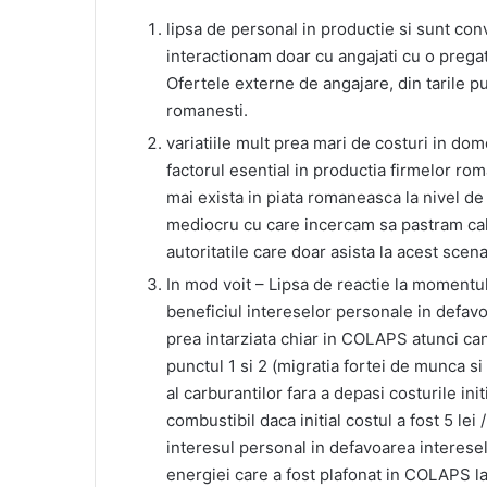
lipsa de personal in productie si sunt conv
interactionam doar cu angajati cu o preg
Ofertele externe de angajare, din tarile p
romanesti.
variatiile mult prea mari de costuri in dome
factorul esential in productia firmelor ro
mai exista in piata romaneasca la nivel de
mediocru cu care incercam sa pastram cal
autoritatile care doar asista la acest scena
In mod voit – Lipsa de reactie la momentul p
beneficiul intereselor personale in defav
prea intarziata chiar in COLAPS atunci cand
punctul 1 si 2 (migratia fortei de munca si
al carburantilor fara a depasi costurile init
combustibil daca initial costul a fost 5 lei 
interesul personal in defavoarea interese
energiei care a fost plafonat in COLAPS la 