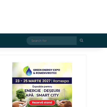
Search
for