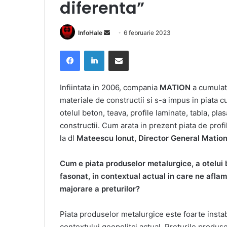
diferenta”
Send
InfoHale
6 februarie 2023
an
Facebook
LinkedIn
Share via Email
email
Infiintata in 2006, compania
MATION
a cumulat 
materiale de constructii si s-a impus in piata 
otelul beton, teava, profile laminate, tabla, pl
constructii. Cum arata in prezent piata de prof
la dl
Mateescu Ionut, Director General Mation
Cum e piata produselor metalurgice, a otelui
fasonat, in contextual actual in care ne aflam
majorare a preturilor?
Piata produselor metalurgice este foarte instab
contextului geopolitci actual. Preturile produs