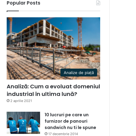
Popular Posts
Analize de piață
Analiză: Cum a evoluat domeniul
industrial în ultima lună?
2 aprilie 2021
10 lucruri pe care un
furnizor de panouri
sandwich nu ti le spune
17 decembrie 2014