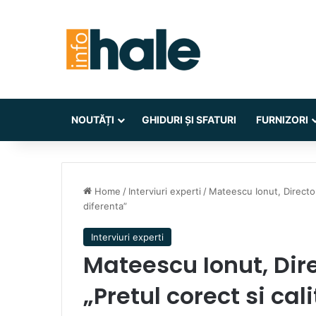
NOUTĂȚI
GHIDURI ȘI SFATURI
FURNIZORI
Home
/
Interviuri experti
/
Mateescu Ionut, Director 
diferenta”
Interviuri experti
Mateescu Ionut, Dir
„Pretul corect si cali