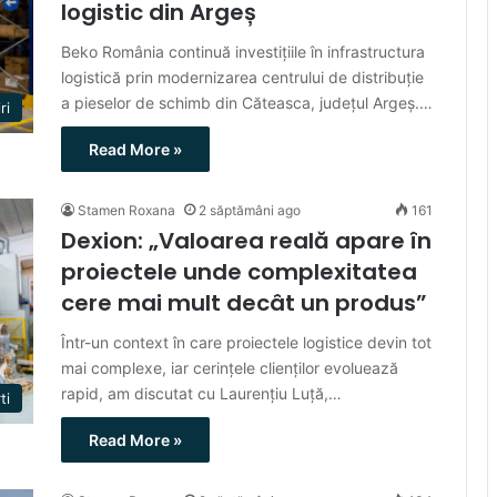
logistic din Argeș
Beko România continuă investițiile în infrastructura
logistică prin modernizarea centrului de distribuție
a pieselor de schimb din Căteasca, județul Argeș.…
ri
Read More »
Stamen Roxana
2 săptămâni ago
161
Dexion: „Valoarea reală apare în
proiectele unde complexitatea
cere mai mult decât un produs”
Într-un context în care proiectele logistice devin tot
mai complexe, iar cerințele clienților evoluează
rapid, am discutat cu Laurențiu Luță,…
ti
Read More »