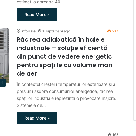
estimat la aproape 40…
Read More »
InfoHale
3 săptămâni ago
537
Răcirea adiabatică în halele
industriale – soluție eficientă
din punct de vedere energetic
pentru spațiile cu volume mari
de aer
ri
În contextul creșterii temperaturilor exterioare și al
presiunii asupra consumurilor energetice, răcirea
spațiilor industriale reprezintă o provocare majoră.
Sistemele de…
Read More »
168