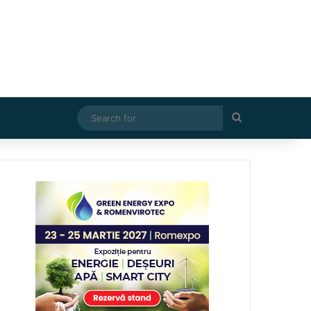
Search
for