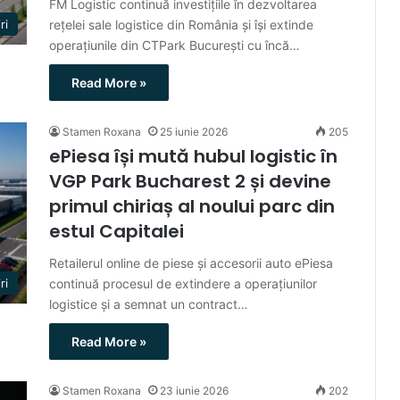
FM Logistic continuă investițiile în dezvoltarea
rețelei sale logistice din România și își extinde
ri
operațiunile din CTPark București cu încă…
Read More »
Stamen Roxana
25 iunie 2026
205
ePiesa își mută hubul logistic în
VGP Park Bucharest 2 și devine
primul chiriaș al noului parc din
estul Capitalei
Retailerul online de piese și accesorii auto ePiesa
continuă procesul de extindere a operațiunilor
ri
logistice și a semnat un contract…
Read More »
Stamen Roxana
23 iunie 2026
202