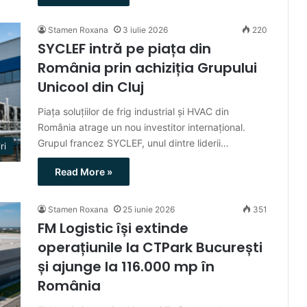
Stamen Roxana
3 iulie 2026
220
SYCLEF intră pe piața din
România prin achiziția Grupului
Unicool din Cluj
Piața soluțiilor de frig industrial și HVAC din
România atrage un nou investitor internațional.
Grupul francez SYCLEF, unul dintre liderii…
ri
Read More »
Stamen Roxana
25 iunie 2026
351
FM Logistic își extinde
operațiunile la CTPark București
și ajunge la 116.000 mp în
România