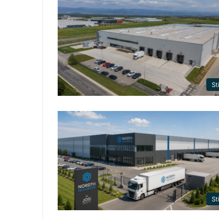
Sti
Sti