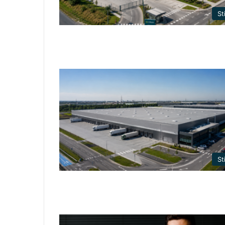
Sti
Sti