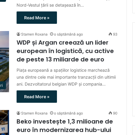
Nord-Vestul țării se detașează în…
Read More »
Stamen Roxana
o săptămână ago
93
WDP și Argan creează un lider
european în logistică, cu active
de peste 13 miliarde de euro
Piața europeană a spațiilor logistice marchează
una dintre cele mai importante tranzacții din ultimii
ani. Dezvoltatorul belgian WDP și compania…
ri
Read More »
Stamen Roxana
o săptămână ago
90
Beko investește 1,3 milioane de
euro în modernizarea hub-ului