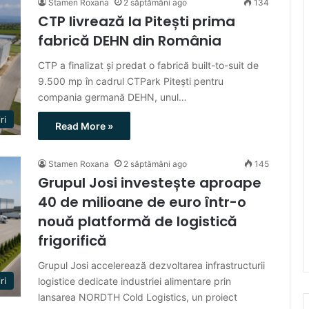
Stamen Roxana
2 săptămâni ago
134
CTP livrează la Pitești prima
fabrică DEHN din România
CTP a finalizat și predat o fabrică built-to-suit de
9.500 mp în cadrul CTPark Pitești pentru
compania germană DEHN, unul…
ri
Read More »
Stamen Roxana
2 săptămâni ago
145
Grupul Josi investește aproape
40 de milioane de euro într-o
nouă platformă de logistică
frigorifică
Grupul Josi accelerează dezvoltarea infrastructurii
logistice dedicate industriei alimentare prin
ri
lansarea NORDTH Cold Logistics, un proiect