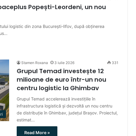
paceplus Popești-Leordeni, un nou
lui logistic din zona București-Ilfov, după obținerea
lus…
Stamen Roxana
3 iulie 2026
331
Grupul Temad investește 12
milioane de euro într-un nou
centru logistic la Ghimbav
Grupul Temad accelerează investițiile în
infrastructura logistică și dezvoltă un nou centru
de distribuție în Ghimbav, județul Brașov. Proiectul,
ri
estimat…
Read More »