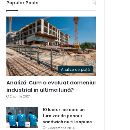
Popular Posts
Analize de piață
Analiză: Cum a evoluat domeniul
industrial în ultima lună?
2 aprilie 2021
10 lucruri pe care un
furnizor de panouri
sandwich nu ti le spune
17 decembrie 2014