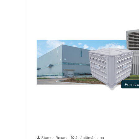
Furnizo
Stamen Roxana
4 săptămâni ago