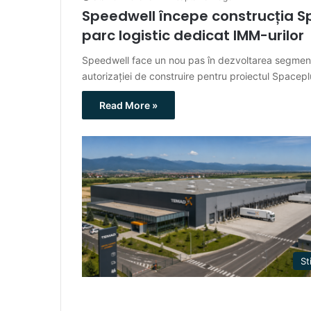
Speedwell începe construcția S
parc logistic dedicat IMM-urilor
Speedwell face un nou pas în dezvoltarea segmentu
autorizației de construire pentru proiectul Spacep
Read More »
Sti