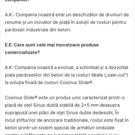
A.K.: Compania noastră este un deschizător de drumuri de
renume și un inovator de piață în soluții de rosturi pentru
pardoseli industriale din beton.
E.E: Care sunt cele mai inovatoare produse
comercializate?
A.K: Compania noastră a evoluat, a schimbat și a dezvoltat
piața pardoselilor din beton de la rosturi tăiate („saw-cut”)
la soluția finală de rosturi Cosinus Slide®.
Cosinus Slide® este un produs unic caracterizat printr-o
placă de oțel Sinus dublă stabilă de 2×5 mm deasupra
suprapusă unei plăci de oțel Sinus duble dedesubt. În
locul știfturilor de ancorare tradiționale, rostul este fixat în
beton printr-un sistem special de armături ondulate