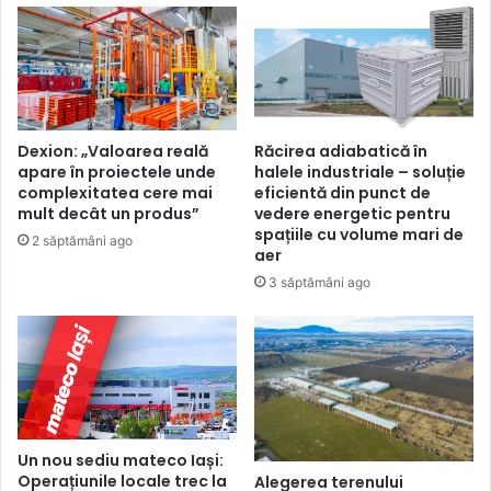
Dexion: „Valoarea reală
Răcirea adiabatică în
apare în proiectele unde
halele industriale – soluție
complexitatea cere mai
eficientă din punct de
mult decât un produs”
vedere energetic pentru
spațiile cu volume mari de
2 săptămâni ago
aer
3 săptămâni ago
Un nou sediu mateco Iași:
Operațiunile locale trec la
Alegerea terenului