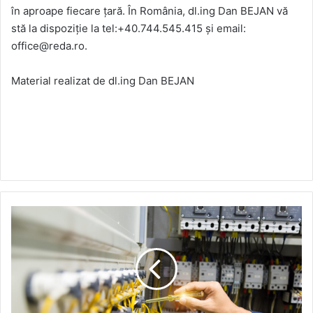
în aproape fiecare țară. În România, dl.ing Dan BEJAN vă
stă la dispoziție la tel:+40.744.545.415 și email:
office@reda.ro.
Material realizat de dl.ing Dan BEJAN
Analiză:
Cererea
de
talouri
electrice
în
domeniul