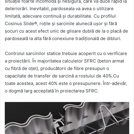
situație foarte incomodă și nesigură, care va duce rapid la
deteriorări. Inevitabil, pardoseala va avea o utilizare
limitată, adecvare continuă și durabilitate. Cu profilul
Cosinus Slide®, roțile și sarcinile alunecă ușor și fără
șocuri cu acest efect unic de glisare dublă de la o placă de
pardoseală la alta fără conexiune tradițională de dibluri.
Controlul sarcinilor statice trebuie acoperit cu o verificare
a proiectării. În majoritatea calculelor SFRC (beton armat
cu fibră de oțel), producătorii de fibre presupun o
capacitate de transfer de sarcină a rostului de 40%.Cu
toate acestea, acest 40% este o presupunere. Într-adevăr,
o dogmă larg acceptată în proiectarea SFRC.