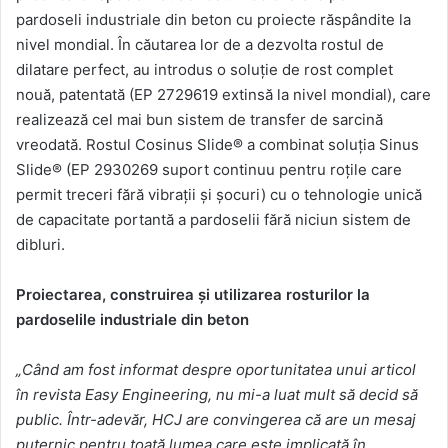
pardoseli industriale din beton cu proiecte răspândite la
nivel mondial. În căutarea lor de a dezvolta rostul de
dilatare perfect, au introdus o soluție de rost complet
nouă, patentată (EP 2729619 extinsă la nivel mondial), care
realizează cel mai bun sistem de transfer de sarcină
vreodată. Rostul Cosinus Slide® a combinat soluția Sinus
Slide® (EP 2930269 suport continuu pentru roțile care
permit treceri fără vibrații și șocuri) cu o tehnologie unică
de capacitate portantă a pardoselii fără niciun sistem de
dibluri.
Proiectarea, construirea și utilizarea rosturilor la
pardoselile industriale din beton
„Când am fost informat despre oportunitatea unui articol
în revista Easy Engineering, nu mi-a luat mult să decid să
public. Într-adevăr, HCJ are convingerea că are un mesaj
puternic pentru toată lumea care este implicată în