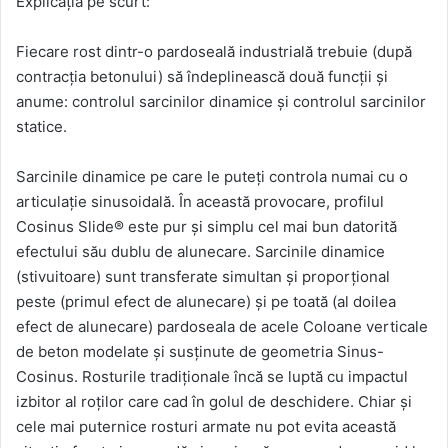
Explicația pe scurt:
Fiecare rost dintr-o pardoseală industrială trebuie (după
contracția betonului) să îndeplinească două funcții și
anume: controlul sarcinilor dinamice și controlul sarcinilor
statice.
Sarcinile dinamice pe care le puteți controla numai cu o
articulație sinusoidală. În această provocare, profilul
Cosinus Slide® este pur și simplu cel mai bun datorită
efectului său dublu de alunecare. Sarcinile dinamice
(stivuitoare) sunt transferate simultan și proporțional
peste (primul efect de alunecare) și pe toată (al doilea
efect de alunecare) pardoseala de acele Coloane verticale
de beton modelate și susținute de geometria Sinus-
Cosinus. Rosturile tradiționale încă se luptă cu impactul
izbitor al roților care cad în golul de deschidere. Chiar și
cele mai puternice rosturi armate nu pot evita această