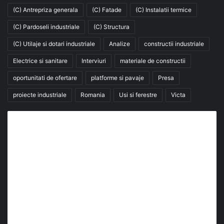
(C) Antrepriza generala
(C) Fatade
(C) Instalatii termice
(C) Pardoseli industriale
(C) Structura
(C) Utilaje si dotari industriale
Analize
constructii industriale
Electrice si sanitare
Interviuri
materiale de constructii
oportunitati de ofertare
platforme si pavaje
Presa
proiecte industriale
Romania
Usi si ferestre
Victa
Abonează-te la buletinul nostru de știri
abonează-te la newsletter
Fii la curent cu ultimele știri, analize și interviuri despre
piața construcțiilor industriale alături de cei peste
13.000 abonați prin newsletterul lunar de la InfoHale.