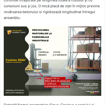
continue înfășurate pe lungimea totală a rostului și cu
conexiuni sus și jos. O mică placă de oțel în mijloc previne
revărsarea betonului si rigidizează longitudinal întregul
ansamblu.
Datorită formei geometrice Sinus-Cosinus a rostului și