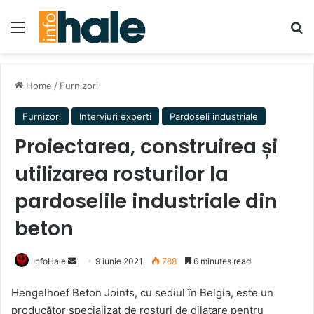
Menu
Se
Home
/
Furnizori
Furnizori
Interviuri experti
Pardoseli industriale
Proiectarea, construirea și
utilizarea rosturilor la
pardoselile industriale din
beton
Send
InfoHale
9 iunie 2021
788
6 minutes read
an
Hengelhoef Beton Joints, cu sediul în Belgia, este un
email
producător specializat de rosturi de dilatare pentru