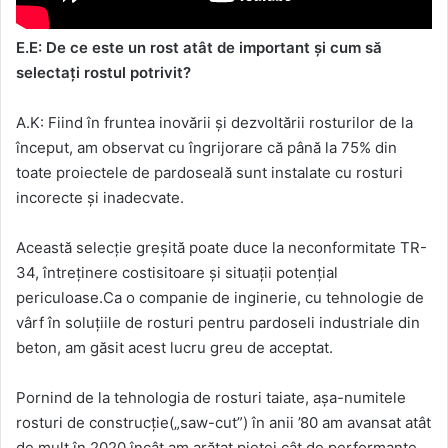
E.E: De ce este un rost atât de important și cum să
selectați rostul potrivit?
A.K: Fiind în fruntea inovării și dezvoltării rosturilor de la
început, am observat cu îngrijorare că până la 75% din
toate proiectele de pardoseală sunt instalate cu rosturi
incorecte și inadecvate.
Această selecție greșită poate duce la neconformitate TR-
34, întreținere costisitoare și situații potențial
periculoase.Ca o companie de inginerie, cu tehnologie de
vârf în soluțiile de rosturi pentru pardoseli industriale din
beton, am găsit acest lucru greu de acceptat.
Pornind de la tehnologia de rosturi taiate, așa-numitele
rosturi de construcție(„saw-cut”) în anii ’80 am avansat atât
de mult în 2020 încât am arătat pieței cât de performante