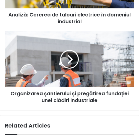
industrial
Analiză: Cererea de talouri electrice în domeniul
industrial
Organizarea
șantierului
și
pregătirea
fundației
unei
clădiri
industriale
Organizarea șantierului și pregătirea fundației
unei clădiri industriale
Related Articles