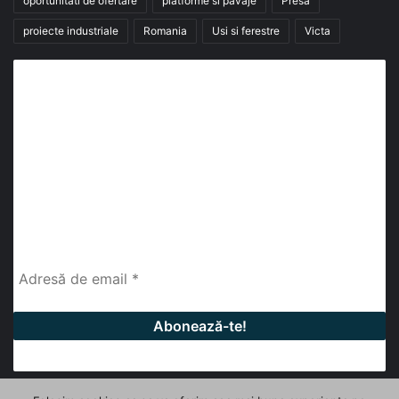
oportunitati de ofertare
platforme si pavaje
Presa
proiecte industriale
Romania
Usi si ferestre
Victa
Abonează-te la buletinul nostru de știri
abonează-te la newsletter
Fii la curent cu ultimele știri, analize și interviuri despre
piața construcțiilor industriale alături de cei peste
13.000 abonați prin newsletterul lunar de la InfoHale.