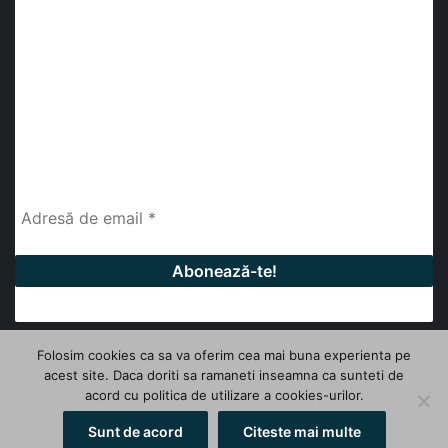
abonează-te la newsletter
Fii la curent cu ultimele știri, analize și interviuri despre
piața construcțiilor industriale alături de cei peste
13.000 abonați prin newsletterul lunar de la InfoHale.
Folosim cookies ca sa va oferim cea mai buna experienta pe
acest site. Daca doriti sa ramaneti inseamna ca sunteti de
© Copyright 2026, All Rights Reserved | InfoHale
acord cu politica de utilizare a cookies-urilor.
Facebook
LinkedIn
YouTube
Sunt de acord
Citeste mai multe