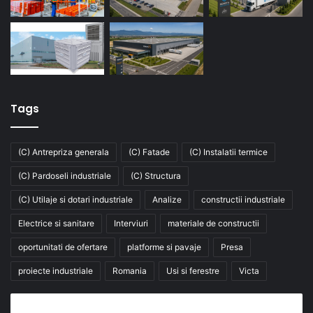
Tags
(C) Antrepriza generala
(C) Fatade
(C) Instalatii termice
(C) Pardoseli industriale
(C) Structura
(C) Utilaje si dotari industriale
Analize
constructii industriale
Electrice si sanitare
Interviuri
materiale de constructii
oportunitati de ofertare
platforme si pavaje
Presa
proiecte industriale
Romania
Usi si ferestre
Victa
Abonează-te la buletinul nostru de știri