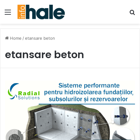
Menu
Se
Home
/
etansare beton
etansare beton