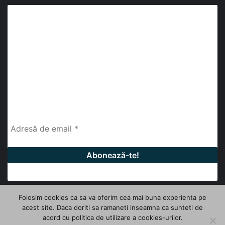
Abonează-te la buletinul nostru de știri
abonează-te la newsletter
Fii la curent cu ultimele știri, analize și interviuri despre
piața construcțiilor industriale alături de cei peste
13.000 abonați prin newsletterul lunar de la InfoHale.
Folosim cookies ca sa va oferim cea mai buna experienta pe
acest site. Daca doriti sa ramaneti inseamna ca sunteti de
© Copyright 2026, All Rights Reserved | InfoHale
acord cu politica de utilizare a cookies-urilor.