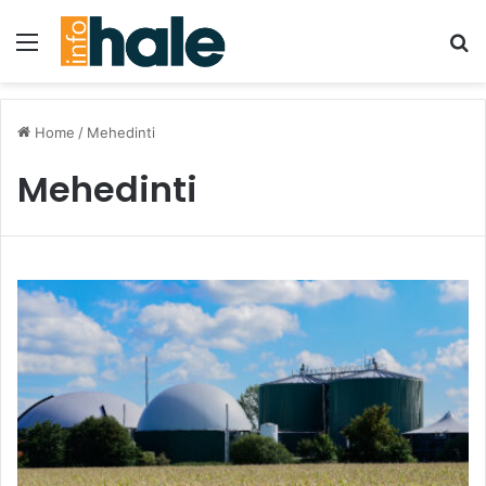
Menu
Se
Home
/
Mehedinti
Mehedinti