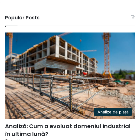
Popular Posts
Analize de piață
Analiză: Cum a evoluat domeniul industrial
în ultima lună?