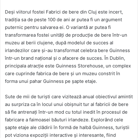
Deși viitorul fostei Fabrici de bere din Cluj este incert,
tradiția sa de peste 100 de ani ar putea fi un argument
puternic pentru salvarea ei. O variantă ar putea fi
transformarea fostei unități de producție de bere într-un
muzeu al berii clujene, după modelul de succes al
irlandezilor care și-au transformat celebra bere Guinness
într-un brand național și o afacere de succes. În Dublin,
principala atracție este Guinness Storehouse, un complex
care cuprinde fabrica de bere şi un muzeu constrit în
forma unui pahar Guinness pe şapte etaje.
Sute de mii de turişti care vizitează anual obiectivul amintit
au surpriza ca în locul unui obişnuit tur al fabricii de bere
să fie antrenaţi într-un mod cu totul inedit în procesul de
fabricare a faimoasei băuturi irlandeze. Explorând cele
şapte etaje ale clădirii în formă de halbă Guinness, turiştii
pot viziona expoziţii interactive şi interesante, fiind