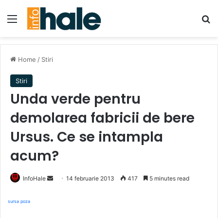
Menu
Se
Home
/
Stiri
Stiri
Unda verde pentru
demolarea fabricii de bere
Ursus. Ce se intampla
acum?
Send
InfoHale
14 februarie 2013
417
5 minutes read
an
email
sursa poza