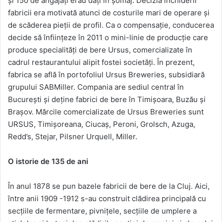
și 150 de angajați erau dați în șomaj. Decizia închiderii
fabricii era motivată atunci de costurile mari de operare și
de scăderea pieții de profil. Ca o compensație, conducerea
decide să înființeze în 2011 o mini-linie de producție care
produce specialități de bere Ursus, comercializate în
cadrul restaurantului alipit fostei societăți. În prezent,
fabrica se află în portofoliul Ursus Breweries, subsidiară
grupului SABMiller. Compania are sediul central în
Bucureşti şi deţine fabrici de bere în Timişoara, Buzău şi
Braşov. Mărcile comercializate de Ursus Breweries sunt
URSUS, Timişoreana, Ciucaş, Peroni, Grolsch, Azuga,
Redd’s, Stejar, Pilsner Urquell, Miller.
O istorie de 135 de ani
În anul 1878 se pun bazele fabricii de bere de la Cluj. Aici,
între anii 1909 -1912 s-au construit clădirea principală cu
secțiile de fermentare, pivnițele, secțiile de umplere a