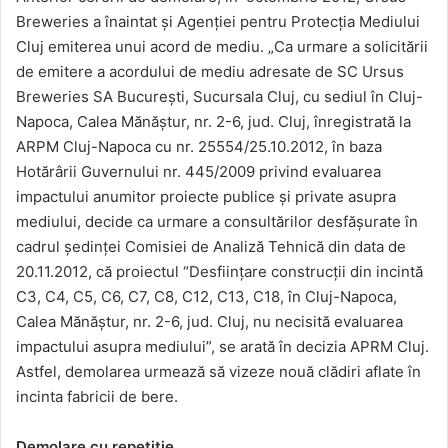
Breweries a înaintat și Agenției pentru Protecția Mediului
Cluj emiterea unui acord de mediu. „Ca urmare a solicitării
de emitere a acordului de mediu adresate de SC Ursus
Breweries SA Bucureşti, Sucursala Cluj, cu sediul în Cluj-
Napoca, Calea Mănăştur, nr. 2-6, jud. Cluj, înregistrată la
ARPM Cluj-Napoca cu nr. 25554/25.10.2012, în baza
Hotărârii Guvernului nr. 445/2009 privind evaluarea
impactului anumitor proiecte publice şi private asupra
mediului, decide ca urmare a consultărilor desfăşurate în
cadrul şedinţei Comisiei de Analiză Tehnică din data de
20.11.2012, că proiectul “Desfiinţare construcţii din incintă
C3, C4, C5, C6, C7, C8, C12, C13, C18, în Cluj-Napoca,
Calea Mănăştur, nr. 2-6, jud. Cluj, nu necisită evaluarea
impactului asupra mediului”, se arată în decizia APRM Cluj.
Astfel, demolarea urmează să vizeze nouă clădiri aflate în
incinta fabricii de bere.
Demolare cu repetiție