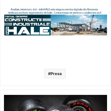
Presa
Planul
Pirelli
pentru