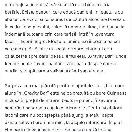
informaţi suficient cât să-şi poată deschide propria
berărie. Există panouri care educă oamenii în legătură cu
abuzul de alcool şi consumul de băuturi alcoolice la volan.
În cadrul complexului, rulează nonstop filme, fiind puse la
îndemână butoane prin care turiştii intră în „aventura
facerii” licorii negre. Efectele luminoase îi poartă pe cei
care acceptă să intre în acest joc spre labirintul ce-i
călăuzeşte spre barul de la ultimul etaj, „Gravity Bar”, unde
fiecare poate savura băutura răcoroasă despre care a
studiat şi după care a salivat urcând şapte etaje.
Surpriza cea mai plăcută pentru majoritatea turiştilor care
ajung în „Gravity Bar” este halba gratuită cu bere Guinness
inclusă în preţul de intrare, băutura putând fi savurată
admirând panorama capitalei irlandeze. Pentru vizitatorii
lacomi care nu pot aştepta până ajung la etajul şapte,
există câteva baruri mai mici, la etajele inferioare. În plus,
chelnerii îi învaţă pe iubitorii de bere cum să toarne