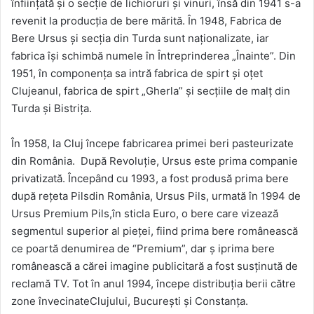
înființată și o secție de lichioruri și vinuri, însă din 1941 s-a
revenit la producția de bere mărită. În 1948, Fabrica de
Bere Ursus și secția din Turda sunt naționalizate, iar
fabrica își schimbă numele în Întreprinderea „Înainte”. Din
1951, în componența sa intră fabrica de spirt și oțet
Clujeanul, fabrica de spirt „Gherla” și secțiile de malț din
Turda și Bistrița.
În 1958, la Cluj începe fabricarea primei beri pasteurizate
din România. După Revoluție, Ursus este prima companie
privatizată. Începând cu 1993, a fost produsă prima bere
după reţeta Pilsdin România, Ursus Pils, urmată în 1994 de
Ursus Premium Pils,în sticla Euro, o bere care vizează
segmentul superior al pieţei, fiind prima bere românească
ce poartă denumirea de “Premium”, dar ş iprima bere
românească a cărei imagine publicitară a fost susţinută de
reclamă TV. Tot în anul 1994, începe distribuţia berii către
zone învecinateClujului, București și Constanța.