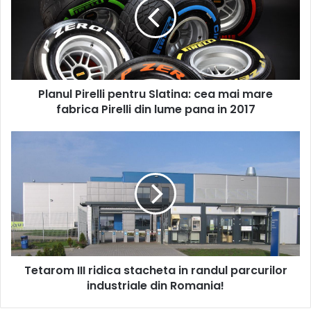
Slatina:
cea
mai
mare
fabrica
Pirelli
Planul Pirelli pentru Slatina: cea mai mare
din
lume
fabrica Pirelli din lume pana in 2017
pana
in
Tetarom
2017
III
ridica
stacheta
in
randul
parcurilor
industriale
din
Tetarom III ridica stacheta in randul parcurilor
Romania!
industriale din Romania!