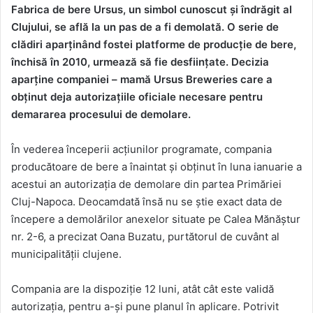
Fabrica de bere Ursus, un simbol cunoscut și îndrăgit al
Clujului, se află la un pas de a fi demolată. O serie de
clădiri aparținând fostei platforme de producție de bere,
închisă în 2010, urmează să fie desființate. Decizia
aparține companiei – mamă Ursus Breweries care a
obținut deja autorizațiile oficiale necesare pentru
demararea procesului de demolare.
În vederea începerii acțiunilor programate, compania
producătoare de bere a înaintat și obținut în luna ianuarie a
acestui an autorizația de demolare din partea Primăriei
Cluj-Napoca. Deocamdată însă nu se știe exact data de
începere a demolărilor anexelor situate pe Calea Mănăștur
nr. 2-6, a precizat Oana Buzatu, purtătorul de cuvânt al
municipalității clujene.
Compania are la dispoziție 12 luni, atât cât este validă
autorizația, pentru a-și pune planul în aplicare. Potrivit