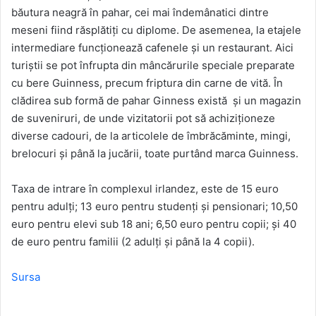
băutura neagră în pahar, cei mai îndemânatici dintre
meseni fiind răsplătiţi cu diplome. De asemenea, la etajele
intermediare funcţionează cafenele şi un restaurant. Aici
turiştii se pot înfrupta din mâncărurile speciale preparate
cu bere Guinness, precum friptura din carne de vită. În
clădirea sub formă de pahar Ginness există şi un magazin
de suveniruri, de unde vizitatorii pot să achiziţioneze
diverse cadouri, de la articolele de îmbrăcăminte, mingi,
brelocuri şi până la jucării, toate purtând marca Guinness.
Taxa de intrare în complexul irlandez, este de 15 euro
pentru adulţi; 13 euro pentru studenţi şi pensionari; 10,50
euro pentru elevi sub 18 ani; 6,50 euro pentru copii; şi 40
de euro pentru familii (2 adulţi şi până la 4 copii).
Sursa