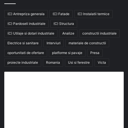
(C) Antrepriza generala
(C) Fatade
(C) Instalatii termice
(C) Pardoseli industriale
(C) Structura
(C) Utilaje si dotari industriale
Analize
constructii industriale
Electrice si sanitare
Interviuri
materiale de constructii
oportunitati de ofertare
platforme si pavaje
Presa
proiecte industriale
Romania
Usi si ferestre
Victa
Abonează-te la buletinul nostru de știri
abonează-te la newsletter
Fii la curent cu ultimele știri, analize și interviuri despre
piața construcțiilor industriale alături de cei peste