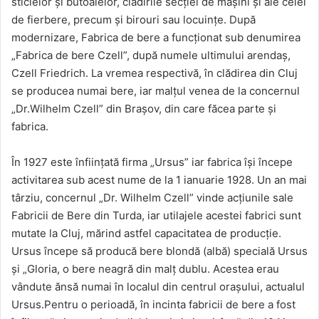
sticlelor și butoaielor, clădirile secției de mașini și ale celei
de fierbere, precum și birouri sau locuințe. După
modernizare, Fabrica de bere a funcționat sub denumirea
„Fabrica de bere Czell”, după numele ultimului arendaș,
Czell Friedrich. La vremea respectivă, în clădirea din Cluj
se producea numai bere, iar malțul venea de la concernul
„Dr.Wilhelm Czell” din Brașov, din care făcea parte și
fabrica.
În 1927 este înființată firma „Ursus” iar fabrica își începe
activitarea sub acest nume de la 1 ianuarie 1928. Un an mai
târziu, concernul „Dr. Wilhelm Czell” vinde acțiunile sale
Fabricii de Bere din Turda, iar utilajele acestei fabrici sunt
mutate la Cluj, mărind astfel capacitatea de producție.
Ursus începe să producă bere blondă (albă) specială Ursus
și „Gloria, o bere neagră din malț dublu. Acestea erau
vândute ănsă numai în localul din centrul orașului, actualul
Ursus.Pentru o perioadă, în incinta fabricii de bere a fost