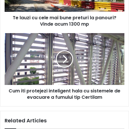
la
panouri?
Te lauzi cu cele mai bune preturi la panouri?
Vinde
acum
Vinde acum 1300 mp
1300
mp
Cum
iti
protejezi
inteligent
hala
cu
sistemele
de
evacuare
Cum iti protejezi inteligent hala cu sistemele de
a
fumului
evacuare a fumului tip Certilam
tip
Certilam
Related Articles