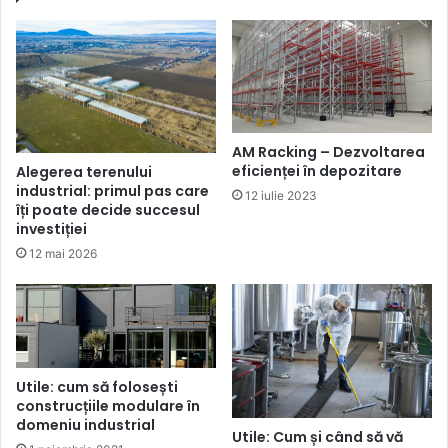
AM Racking – Dezvoltarea
eficienței în depozitare
Alegerea terenului
industrial: primul pas care
12 iulie 2023
îți poate decide succesul
investiției
12 mai 2026
Utile: cum să folosești
construcțiile modulare în
domeniu industrial
Utile: Cum și când să vă