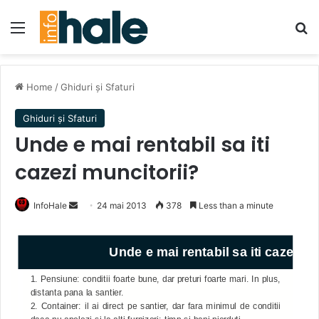
Menu
Se
Home
/
Ghiduri și Sfaturi
Ghiduri și Sfaturi
Unde e mai rentabil sa iti
cazezi muncitorii?
Send
InfoHale
24 mai 2013
378
Less than a minute
an
email