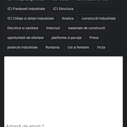
(C) Pardoseli industriale
(C) Structura
(C) Utilaje si dotari industriale
Analize
constructii industriale
Electrice si sanitare
Interviuri
materiale de constructii
oportunitati de ofertare
platforme si pavaje
Presa
proiecte industriale
Romania
Usi si ferestre
Victa
Abonează-te la buletinul nostru de știri
abonează-te la newsletter
Fii la curent cu ultimele știri, analize și interviuri despre
piața construcțiilor industriale alături de cei peste
13.000 abonați prin newsletterul lunar de la InfoHale.