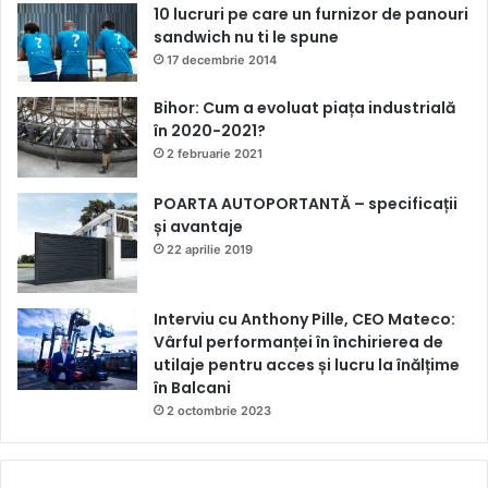
10 lucruri pe care un furnizor de panouri
sandwich nu ti le spune
17 decembrie 2014
Bihor: Cum a evoluat piața industrială
în 2020-2021?
2 februarie 2021
POARTA AUTOPORTANTĂ – specificații
și avantaje
22 aprilie 2019
Interviu cu Anthony Pille, CEO Mateco:
Vârful performanței în închirierea de
utilaje pentru acces și lucru la înălțime
în Balcani
2 octombrie 2023