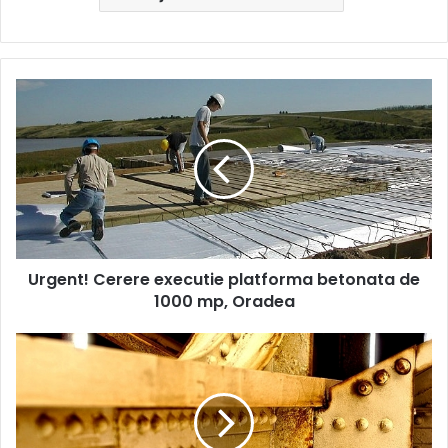
Urgent!
Cerere
executie
platforma
betonata
de
1000
mp,
Oradea
Urgent!
Cerere executie platforma betonata de
1000 mp, Oradea
Topitorie
araba
de
10
milioane
EUR