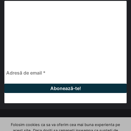
Abonează-te la buletinul nostru de știri
abonează-te la newsletter
Fii la curent cu ultimele știri, analize și interviuri despre
piața construcțiilor industriale alături de cei peste
13.000 abonați prin newsletterul lunar de la InfoHale.
© Copyright 2026, All Rights Reserved | InfoHale
Folosim cookies ca sa va oferim cea mai buna experienta pe
acest site. Daca doriti sa ramaneti inseamna ca sunteti de