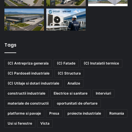
Tags
(C) Antrepriza generala
(C) Fatade
(C) Instalatii termice
(C) Pardoseli industriale
(C) Structura
(C) Utilaje si dotari industriale
Analize
constructii industriale
Electrice si sanitare
Interviuri
materiale de constructii
oportunitati de ofertare
platforme si pavaje
Presa
proiecte industriale
Romania
Usi si ferestre
Victa