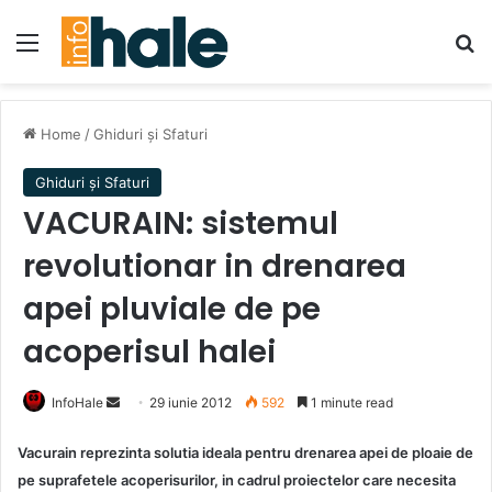
Menu
Se
Home
/
Ghiduri și Sfaturi
Ghiduri și Sfaturi
VACURAIN: sistemul
revolutionar in drenarea
apei pluviale de pe
acoperisul halei
Send
InfoHale
29 iunie 2012
592
1 minute read
an
Vacurain reprezinta solutia ideala pentru drenarea apei de ploaie de
email
pe suprafetele acoperisurilor, in cadrul proiectelor care necesita