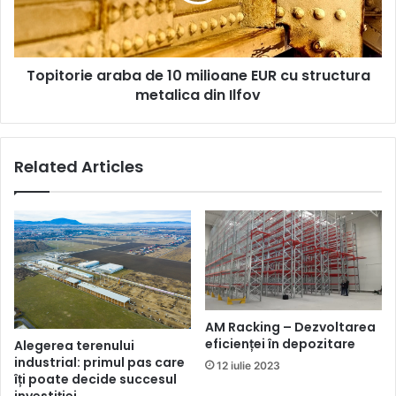
cu
structura
metalica
Topitorie araba de 10 milioane EUR cu structura
din
Ilfov
metalica din Ilfov
Related Articles
AM Racking – Dezvoltarea
eficienței în depozitare
Alegerea terenului
industrial: primul pas care
12 iulie 2023
îți poate decide succesul
investiției