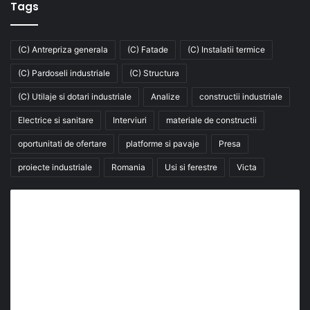
Tags
(C) Antrepriza generala
(C) Fatade
(C) Instalatii termice
(C) Pardoseli industriale
(C) Structura
(C) Utilaje si dotari industriale
Analize
constructii industriale
Electrice si sanitare
Interviuri
materiale de constructii
oportunitati de ofertare
platforme si pavaje
Presa
proiecte industriale
Romania
Usi si ferestre
Victa
Abonează-te la buletinul nostru de știri
abonează-te la newsletter
Fii la curent cu ultimele știri, analize și interviuri despre