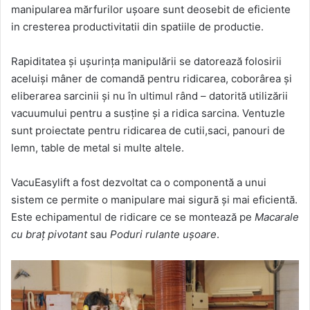
manipularea mărfurilor uşoare sunt deosebit de eficiente
in cresterea productivitatii din spatiile de productie.
Rapiditatea şi uşurinţa manipulării se datorează folosirii
aceluişi mâner de comandă pentru ridicarea, coborârea şi
eliberarea sarcinii şi nu în ultimul rând – datorită utilizării
vacuumului pentru a susţine şi a ridica sarcina. Ventuzle
sunt proiectate pentru ridicarea de cutii,saci, panouri de
lemn, table de metal si multe altele.
VacuEasylift a fost dezvoltat ca o componentă a unui
sistem ce permite o manipulare mai sigură şi mai eficientă.
Este echipamentul de ridicare ce se montează pe
Macarale
cu braţ pivotant
sau
Poduri rulante uşoare
.