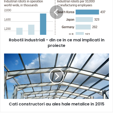
-
din
ce
in
ce
mai
implicati
Robotii industriali - din ce in ce mai implicati in
in
proiecte
proiecte
Cati
constructori
au
ales
hale
metalice
in
2015
Cati constructori au ales hale metalice in 2015