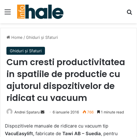
Menu
Se
Home
/
Ghiduri și Sfaturi
Ghiduri și Sfaturi
Cum cresti productivitatea
in spatiile de productie cu
ajutorul dispozitivelor de
ridicat cu vacuum
Send
Andrei Spataru
6 ianuarie 2016
766
1 minute read
an
Dispozitivele manuale de ridicare cu vacuum tip
email
VacuEasylift
,
fabricate de
Tawi AB – Suedia
, pentru