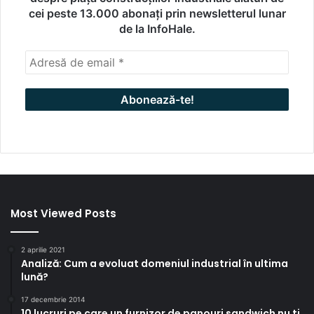
cei peste 13.000 abonați prin newsletterul lunar
de la InfoHale.
Most Viewed Posts
2 aprilie 2021
Analiză: Cum a evoluat domeniul industrial în ultima
lună?
17 decembrie 2014
10 lucruri pe care un furnizor de panouri sandwich nu ti