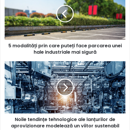
prin
care
puteți
face
parcarea
unei
hale
5 modalități prin care puteți face parcarea unei
industriale
mai
hale industriale mai sigură
sigură
Noile
tendințe
tehnologice
ale
lanțurilor
de
aprovizionare
modelează
un
Noile tendințe tehnologice ale lanțurilor de
viitor
sustenabil
aprovizionare modelează un viitor sustenabil