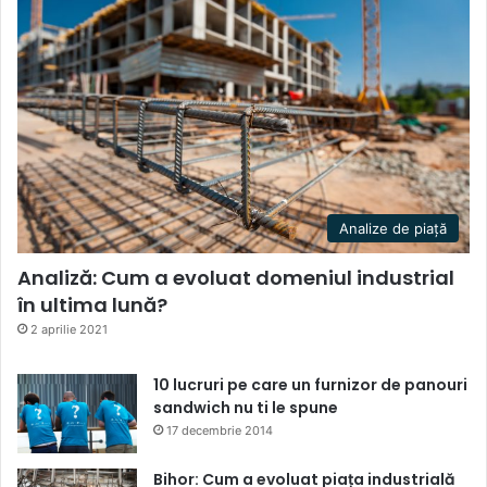
Analize de piață
Analiză: Cum a evoluat domeniul industrial
în ultima lună?
2 aprilie 2021
10 lucruri pe care un furnizor de panouri
sandwich nu ti le spune
17 decembrie 2014
Bihor: Cum a evoluat piața industrială