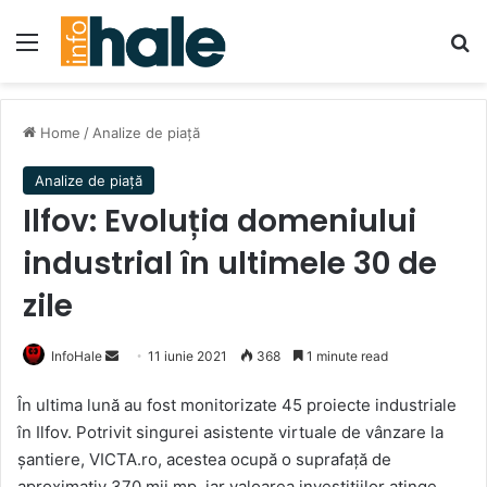
Menu
Se
Home
/
Analize de piață
Analize de piață
Ilfov: Evoluția domeniului
industrial în ultimele 30 de
zile
Send
InfoHale
11 iunie 2021
368
1 minute read
an
În ultima lună au fost monitorizate 45 proiecte industriale
email
în Ilfov. Potrivit singurei asistente virtuale de vânzare la
șantiere, VICTA.ro, acestea ocupă o suprafață de
aproximativ 370 mii mp, iar valoarea investițiilor atinge