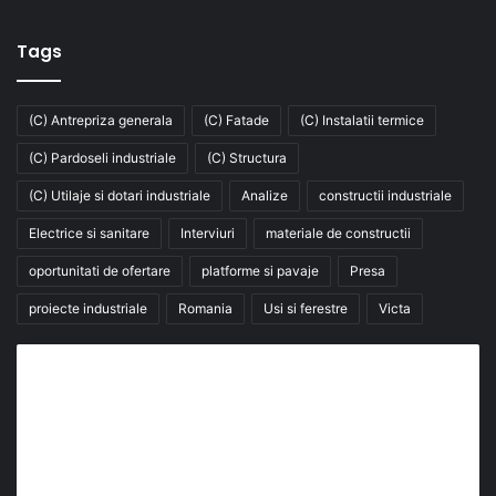
Tags
(C) Antrepriza generala
(C) Fatade
(C) Instalatii termice
(C) Pardoseli industriale
(C) Structura
(C) Utilaje si dotari industriale
Analize
constructii industriale
Electrice si sanitare
Interviuri
materiale de constructii
oportunitati de ofertare
platforme si pavaje
Presa
proiecte industriale
Romania
Usi si ferestre
Victa
Abonează-te la buletinul nostru de știri
abonează-te la newsletter