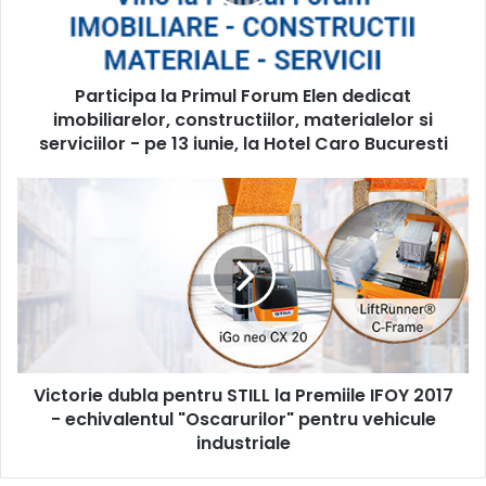
dedicat
imobiliarelor,
constructiilor,
materialelor
Participa la Primul Forum Elen dedicat
si
serviciilor
imobiliarelor, constructiilor, materialelor si
-
serviciilor - pe 13 iunie, la Hotel Caro Bucuresti
pe
13
Victorie
iunie,
dubla
la
pentru
Hotel
STILL
Caro
la
Bucuresti
Premiile
IFOY
2017
-
Victorie dubla pentru STILL la Premiile IFOY 2017
echivalentul
"Oscarurilor"
- echivalentul "Oscarurilor" pentru vehicule
pentru
industriale
vehicule
industriale