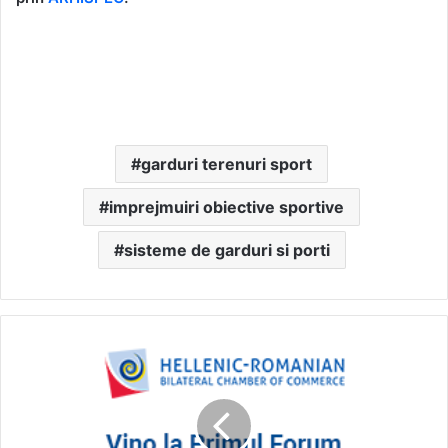
garduri terenuri sport
imprejmuiri obiective sportive
sisteme de garduri si porti
Participa
la
Primul
Forum
Elen