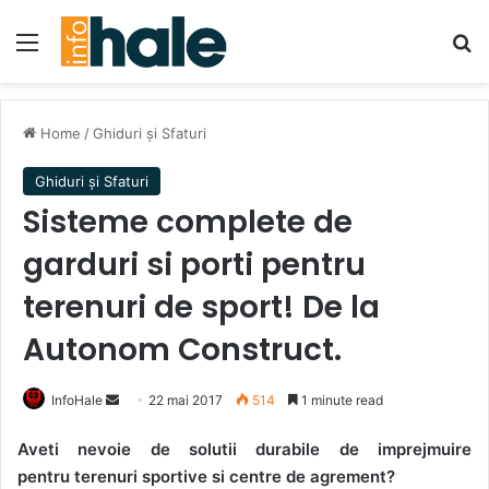
Menu
Se
Home
/
Ghiduri și Sfaturi
Ghiduri și Sfaturi
Sisteme complete de
garduri si porti pentru
terenuri de sport! De la
Autonom Construct.
Send
InfoHale
22 mai 2017
514
1 minute read
an
Aveti nevoie de solutii durabile de imprejmuire
email
pentru terenuri sportive si centre de agrement?