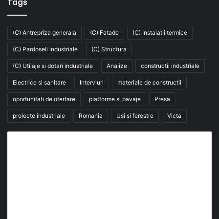
Tags
(C) Antrepriza generala
(C) Fatade
(C) Instalatii termice
(C) Pardoseli industriale
(C) Structura
(C) Utilaje si dotari industriale
Analize
constructii industriale
Electrice si sanitare
Interviuri
materiale de constructii
oportunitati de ofertare
platforme si pavaje
Presa
proiecte industriale
Romania
Usi si ferestre
Victa
Abonează-te la buletinul nostru de știri
abonează-te la newsletter
Fii la curent cu ultimele știri, analize și interviuri despre
piața construcțiilor industriale alături de cei peste