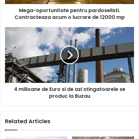
de
Mega-oportunitate pentru pardoselisti.
12000
mp
Contracteaza acum o lucrare de 12000 mp
4
milioane
de
Euro
si
de
azi
stingatoarele
se
4 milioane de Euro si de azi stingatoarele se
produc
la
produc la Buzau
Buzau
Related Articles