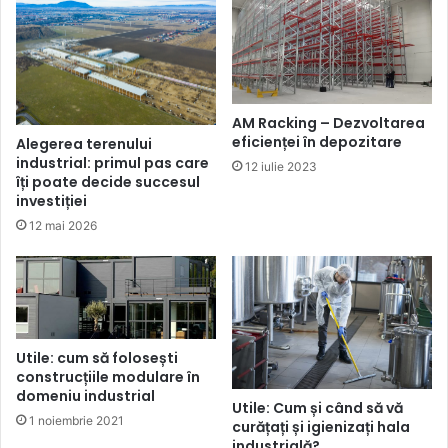
AM Racking – Dezvoltarea
eficienței în depozitare
Alegerea terenului
industrial: primul pas care
12 iulie 2023
îți poate decide succesul
investiției
12 mai 2026
Utile: cum să folosești
construcțiile modulare în
domeniu industrial
Utile: Cum și când să vă
1 noiembrie 2021
curățați și igienizați hala
industrială?