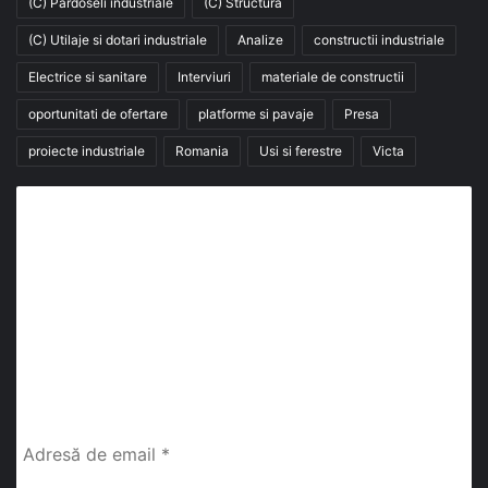
(C) Pardoseli industriale
(C) Structura
(C) Utilaje si dotari industriale
Analize
constructii industriale
Electrice si sanitare
Interviuri
materiale de constructii
oportunitati de ofertare
platforme si pavaje
Presa
proiecte industriale
Romania
Usi si ferestre
Victa
Abonează-te la buletinul nostru de știri
abonează-te la newsletter
Fii la curent cu ultimele știri, analize și interviuri despre
piața construcțiilor industriale alături de cei peste
13.000 abonați prin newsletterul lunar de la InfoHale.