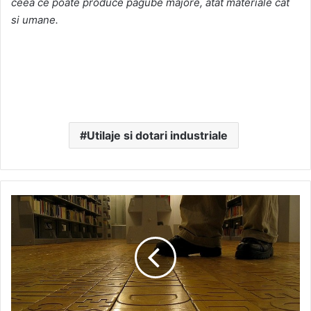
ceea ce poate produce pagube majore, atat materiale cat
si umane.
Utilaje si dotari industriale
Mega-
oportunitate
pentru
pardoselisti.
Contracteaza
acum
o
lucrare