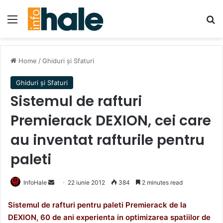
Menu
Se
Home
/
Ghiduri și Sfaturi
Ghiduri și Sfaturi
Sistemul de rafturi
Premierack DEXION, cei care
au inventat rafturile pentru
paleti
Send
InfoHale
22 iunie 2012
384
2 minutes read
an
Sistemul de rafturi pentru paleti Premierack de la
email
DEXION, 60 de ani experienta in optimizarea spatiilor de