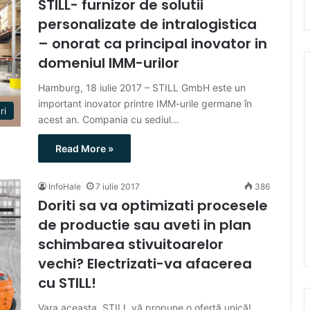
STILL- furnizor de solutii
personalizate de intralogistica
– onorat ca principal inovator in
domeniul IMM-urilor
Hamburg, 18 iulie 2017 – STILL GmbH este un
important inovator printre IMM-urile germane în
ri
acest an. Compania cu sediul…
Read More »
InfoHale
7 iulie 2017
386
Doriti sa va optimizati procesele
de productie sau aveti in plan
schimbarea stivuitoarelor
vechi? Electrizati-va afacerea
cu STILL!
Vara aceasta, STILL vă propune o ofertă unică!