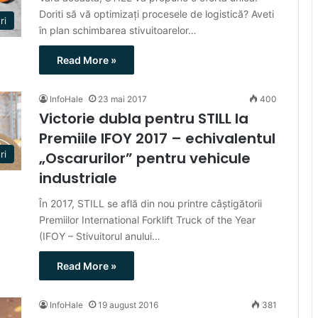
Doriti să vă optimizați procesele de logistică? Aveti
ri
în plan schimbarea stivuitoarelor…
Read More »
InfoHale
23 mai 2017
400
Victorie dubla pentru STILL la
Premiile IFOY 2017 – echivalentul
„Oscarurilor” pentru vehicule
ri
industriale
În 2017, STILL se află din nou printre câștigătorii
Premiilor International Forklift Truck of the Year
(IFOY – Stivuitorul anului…
Read More »
InfoHale
19 august 2016
381