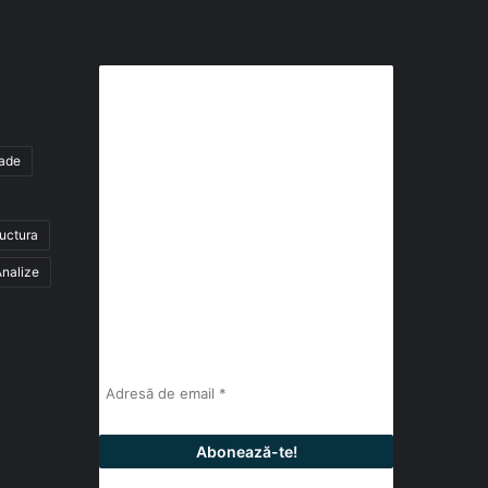
Abonează-te la buletinul nostru
de știri
tade
abonează-te la newsletter
ructura
Fii la curent cu ultimele știri, analize și
interviuri despre piața construcțiilor
nalize
industriale alături de cei peste 13.000
abonați prin newsletterul lunar de la
InfoHale.