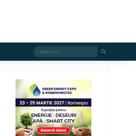
Search
for