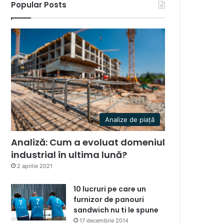
Popular Posts
Analize de piață
Analiză: Cum a evoluat domeniul
industrial în ultima lună?
2 aprilie 2021
10 lucruri pe care un
furnizor de panouri
sandwich nu ti le spune
17 decembrie 2014