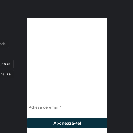
Abonează-te la buletinul nostru
de știri
tade
abonează-te la newsletter
ructura
Fii la curent cu ultimele știri, analize și
interviuri despre piața construcțiilor
nalize
industriale alături de cei peste 13.000
abonați prin newsletterul lunar de la
InfoHale.