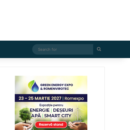
Search
for