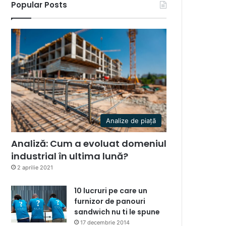
Popular Posts
Analize de piață
Analiză: Cum a evoluat domeniul
industrial în ultima lună?
2 aprilie 2021
10 lucruri pe care un
furnizor de panouri
sandwich nu ti le spune
17 decembrie 2014