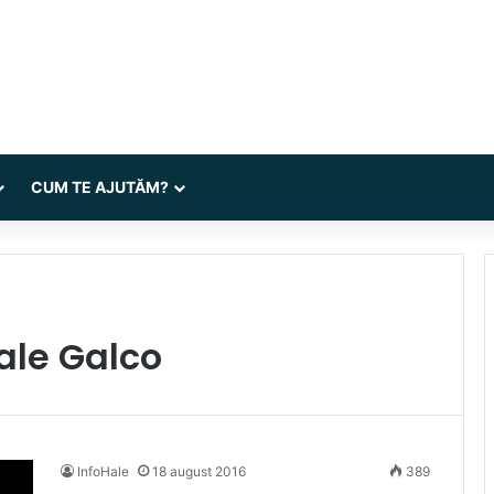
CUM TE AJUTĂM?
ale Galco
InfoHale
18 august 2016
389